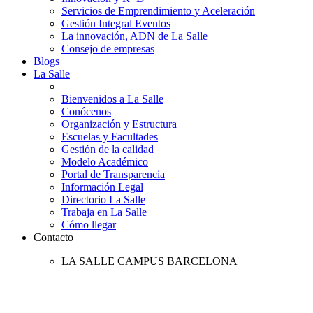
Servicios de Emprendimiento y Aceleración
Gestión Integral Eventos
La innovación, ADN de La Salle
Consejo de empresas
Blogs
La Salle
Bienvenidos a La Salle
Conócenos
Organización y Estructura
Escuelas y Facultades
Gestión de la calidad
Modelo Académico
Portal de Transparencia
Información Legal
Directorio La Salle
Trabaja en La Salle
Cómo llegar
Contacto
LA SALLE CAMPUS BARCELONA