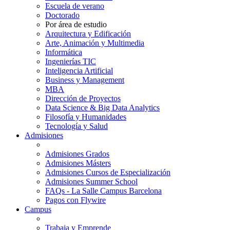
Escuela de verano
Doctorado
Por área de estudio
Arquitectura y Edificación
Arte, Animación y Multimedia
Informática
Ingenierías TIC
Inteligencia Artificial
Business y Management
MBA
Dirección de Proyectos
Data Science & Big Data Analytics
Filosofía y Humanidades
Tecnología y Salud
Admisiones
Admisiones Grados
Admisiones Másters
Admisiones Cursos de Especialización
Admisiones Summer School
FAQs - La Salle Campus Barcelona
Pagos con Flywire
Campus
Trabaja y Emprende