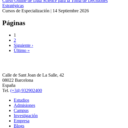
Curso Online de Data Science para la Toma de Decisiones
Estratégicas
Cursos de Especialización |
14 Septiembre 2026
Páginas
1
2
Siguiente ›
Último »
Calle de Sant Joan de La Salle, 42
08022 Barcelona
España
Tel.
(+34) 932902400
Estudios
Admisiones
Campus
Investigación
Empresa
Blogs