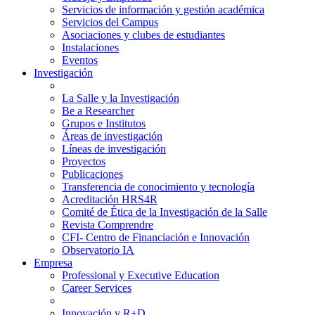
Servicios de información y gestión académica
Servicios del Campus
Asociaciones y clubes de estudiantes
Instalaciones
Eventos
Investigación
La Salle y la Investigación
Be a Researcher
Grupos e Institutos
Áreas de investigación
Líneas de investigación
Proyectos
Publicaciones
Transferencia de conocimiento y tecnología
Acreditación HRS4R
Comité de Ética de la Investigación de la Salle
Revista Comprendre
CFI- Centro de Financiación e Innovación
Observatorio IA
Empresa
Professional y Executive Education
Career Services
Innovación y R+D