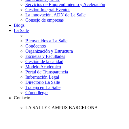
Servicios de Emprendimiento y Aceleración
Gestión Integral Eventos
La innovación, ADN de La Salle
Consejo de empresas
Blogs
La Salle
Bienvenidos a La Salle
Conócenos
Organización y Estructura
Escuelas y Facultades
Gestión de la calidad
Modelo Académico
Portal de Transparencia
Información Legal
Directorio La Salle
Trabaja en La Salle
Cómo llegar
Contacto
LA SALLE CAMPUS BARCELONA