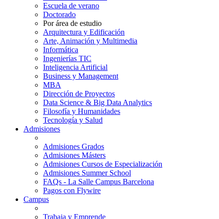
Escuela de verano
Doctorado
Por área de estudio
Arquitectura y Edificación
Arte, Animación y Multimedia
Informática
Ingenierías TIC
Inteligencia Artificial
Business y Management
MBA
Dirección de Proyectos
Data Science & Big Data Analytics
Filosofía y Humanidades
Tecnología y Salud
Admisiones
Admisiones Grados
Admisiones Másters
Admisiones Cursos de Especialización
Admisiones Summer School
FAQs - La Salle Campus Barcelona
Pagos con Flywire
Campus
Trabaja y Emprende