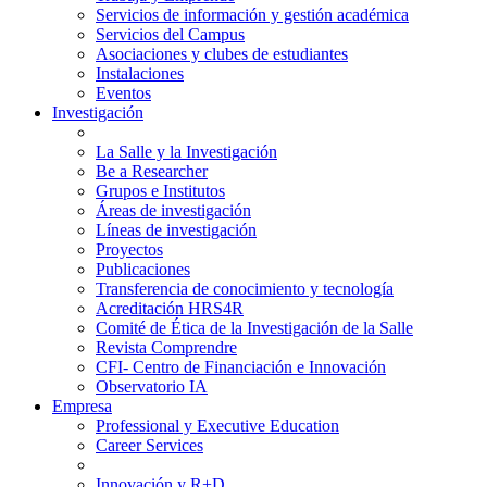
Servicios de información y gestión académica
Servicios del Campus
Asociaciones y clubes de estudiantes
Instalaciones
Eventos
Investigación
La Salle y la Investigación
Be a Researcher
Grupos e Institutos
Áreas de investigación
Líneas de investigación
Proyectos
Publicaciones
Transferencia de conocimiento y tecnología
Acreditación HRS4R
Comité de Ética de la Investigación de la Salle
Revista Comprendre
CFI- Centro de Financiación e Innovación
Observatorio IA
Empresa
Professional y Executive Education
Career Services
Innovación y R+D