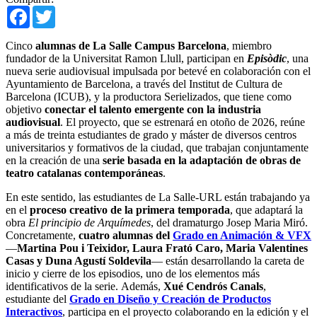
Facebook
Twitter
Cinco
alumnas de La Salle Campus Barcelona
, miembro
fundador de la Universitat Ramon Llull, participan en
Episòdic
, una
nueva serie audiovisual impulsada por betevé en colaboración con el
Ayuntamiento de Barcelona, a través del Institut de Cultura de
Barcelona (ICUB), y la productora Serielizados, que tiene como
objetivo
conectar el talento emergente con la industria
audiovisual
. El proyecto, que se estrenará en otoño de 2026, reúne
a más de treinta estudiantes de grado y máster de diversos centros
universitarios y formativos de la ciudad, que trabajan conjuntamente
en la creación de una
serie basada en la adaptación de obras de
teatro catalanas contemporáneas
.
En este sentido, las estudiantes de La Salle-URL están trabajando ya
en el
proceso creativo de la primera temporada
, que adaptará la
obra
El principio de Arquímedes
, del dramaturgo Josep Maria Miró.
Concretamente,
cuatro alumnas del
Grado en Animación & VFX
—
Martina Pou i Teixidor, Laura Frató Caro, Maria Valentines
Casas y Duna Agustí Soldevila
— están desarrollando la careta de
inicio y cierre de los episodios, uno de los elementos más
identificativos de la serie. Además,
Xué Cendrós Canals
,
estudiante del
Grado en Diseño y Creación de Productos
Interactivos
, participa en el proyecto colaborando en la edición y el