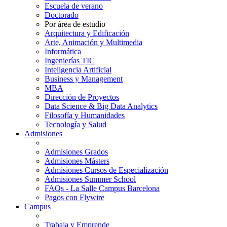
Escuela de verano
Doctorado
Por área de estudio
Arquitectura y Edificación
Arte, Animación y Multimedia
Informática
Ingenierías TIC
Inteligencia Artificial
Business y Management
MBA
Dirección de Proyectos
Data Science & Big Data Analytics
Filosofía y Humanidades
Tecnología y Salud
Admisiones
Admisiones Grados
Admisiones Másters
Admisiones Cursos de Especialización
Admisiones Summer School
FAQs - La Salle Campus Barcelona
Pagos con Flywire
Campus
Trabaja y Emprende