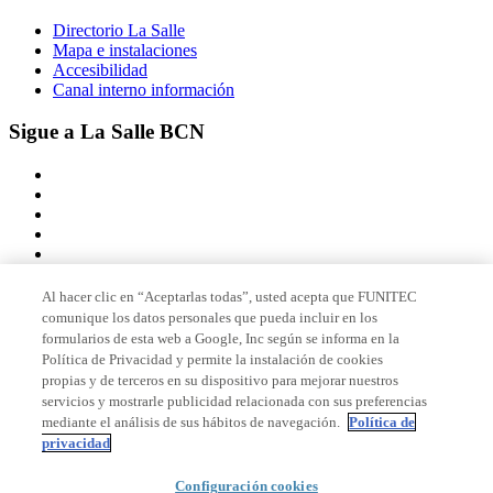
Directorio La Salle
Mapa e instalaciones
Accesibilidad
Canal interno información
Sigue a La Salle BCN
Al hacer clic en “Aceptarlas todas”, usted acepta que FUNITEC
comunique los datos personales que pueda incluir en los
Miembro de
formularios de esta web a Google, Inc según se informa en la
Política de Privacidad y permite la instalación de cookies
propias y de terceros en su dispositivo para mejorar nuestros
servicios y mostrarle publicidad relacionada con sus preferencias
Acreditaciones
mediante el análisis de sus hábitos de navegación.
Política de
privacidad
Configuración cookies
© 2026 La Salle Campus Barcelona - URL |
Aviso legal
|
Política de