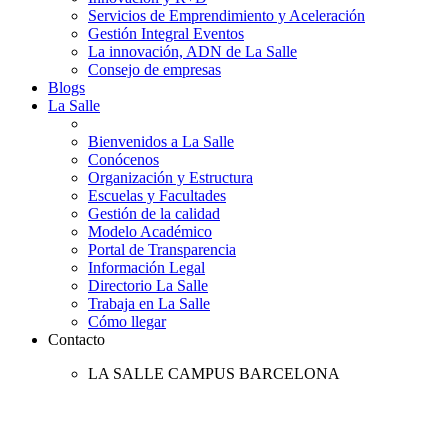
Servicios de Emprendimiento y Aceleración
Gestión Integral Eventos
La innovación, ADN de La Salle
Consejo de empresas
Blogs
La Salle
Bienvenidos a La Salle
Conócenos
Organización y Estructura
Escuelas y Facultades
Gestión de la calidad
Modelo Académico
Portal de Transparencia
Información Legal
Directorio La Salle
Trabaja en La Salle
Cómo llegar
Contacto
LA SALLE CAMPUS BARCELONA