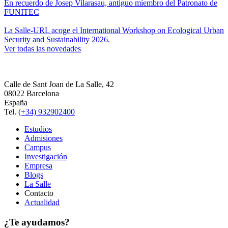
En recuerdo de Josep Vilarasau, antiguo miembro del Patronato de
FUNITEC
La Salle-URL acoge el International Workshop on Ecological Urban
Security and Sustainability 2026.
Ver todas las novedades
Calle de Sant Joan de La Salle, 42
08022 Barcelona
España
Tel.
(+34) 932902400
Estudios
Admisiones
Campus
Investigación
Empresa
Blogs
La Salle
Contacto
Actualidad
¿Te ayudamos?