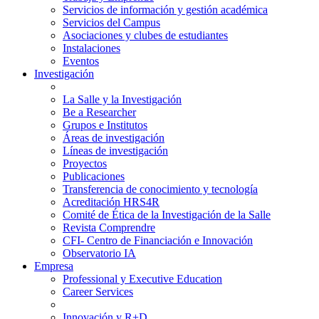
Servicios de información y gestión académica
Servicios del Campus
Asociaciones y clubes de estudiantes
Instalaciones
Eventos
Investigación
La Salle y la Investigación
Be a Researcher
Grupos e Institutos
Áreas de investigación
Líneas de investigación
Proyectos
Publicaciones
Transferencia de conocimiento y tecnología
Acreditación HRS4R
Comité de Ética de la Investigación de la Salle
Revista Comprendre
CFI- Centro de Financiación e Innovación
Observatorio IA
Empresa
Professional y Executive Education
Career Services
Innovación y R+D