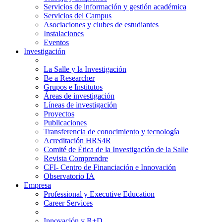
Servicios de información y gestión académica
Servicios del Campus
Asociaciones y clubes de estudiantes
Instalaciones
Eventos
Investigación
La Salle y la Investigación
Be a Researcher
Grupos e Institutos
Áreas de investigación
Líneas de investigación
Proyectos
Publicaciones
Transferencia de conocimiento y tecnología
Acreditación HRS4R
Comité de Ética de la Investigación de la Salle
Revista Comprendre
CFI- Centro de Financiación e Innovación
Observatorio IA
Empresa
Professional y Executive Education
Career Services
Innovación y R+D