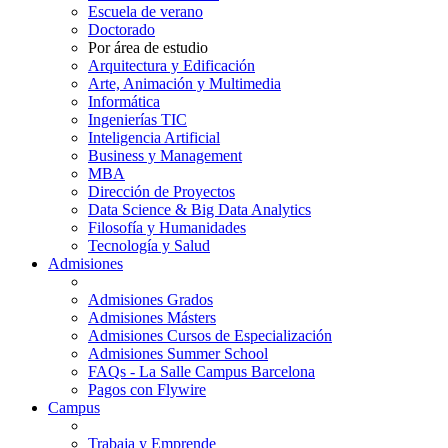
Escuela de verano
Doctorado
Por área de estudio
Arquitectura y Edificación
Arte, Animación y Multimedia
Informática
Ingenierías TIC
Inteligencia Artificial
Business y Management
MBA
Dirección de Proyectos
Data Science & Big Data Analytics
Filosofía y Humanidades
Tecnología y Salud
Admisiones
Admisiones Grados
Admisiones Másters
Admisiones Cursos de Especialización
Admisiones Summer School
FAQs - La Salle Campus Barcelona
Pagos con Flywire
Campus
Trabaja y Emprende