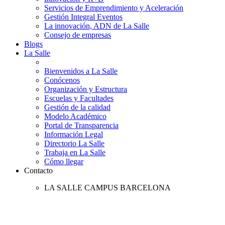
Servicios de Emprendimiento y Aceleración
Gestión Integral Eventos
La innovación, ADN de La Salle
Consejo de empresas
Blogs
La Salle
Bienvenidos a La Salle
Conócenos
Organización y Estructura
Escuelas y Facultades
Gestión de la calidad
Modelo Académico
Portal de Transparencia
Información Legal
Directorio La Salle
Trabaja en La Salle
Cómo llegar
Contacto
LA SALLE CAMPUS BARCELONA