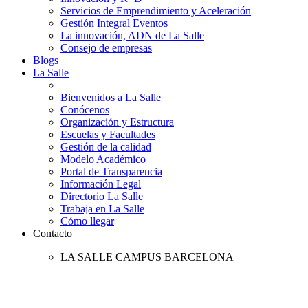
Servicios de Emprendimiento y Aceleración
Gestión Integral Eventos
La innovación, ADN de La Salle
Consejo de empresas
Blogs
La Salle
Bienvenidos a La Salle
Conócenos
Organización y Estructura
Escuelas y Facultades
Gestión de la calidad
Modelo Académico
Portal de Transparencia
Información Legal
Directorio La Salle
Trabaja en La Salle
Cómo llegar
Contacto
LA SALLE CAMPUS BARCELONA