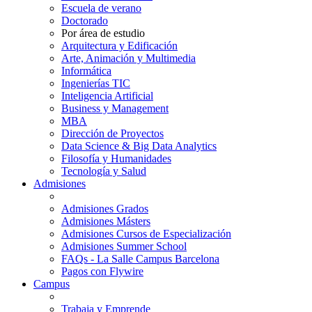
Escuela de verano
Doctorado
Por área de estudio
Arquitectura y Edificación
Arte, Animación y Multimedia
Informática
Ingenierías TIC
Inteligencia Artificial
Business y Management
MBA
Dirección de Proyectos
Data Science & Big Data Analytics
Filosofía y Humanidades
Tecnología y Salud
Admisiones
Admisiones Grados
Admisiones Másters
Admisiones Cursos de Especialización
Admisiones Summer School
FAQs - La Salle Campus Barcelona
Pagos con Flywire
Campus
Trabaja y Emprende