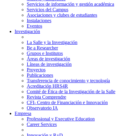
Servicios de información y gestión académica
Servicios del Campus
Asociaciones y clubes de estudiantes
Instalaciones
Eventos
Investigación
La Salle y la Investigación
Be a Researcher
Grupos e Institutos
Áreas de investigación
Líneas de investigación
Proyectos
Publicaciones
Transferencia de conocimiento y tecnología
Acreditación HRS4R
Comité de Ética de la Investigación de la Salle
Revista Comprendre
CFI- Centro de Financiación e Innovación
Observatorio IA
Empresa
Professional y Executive Education
Career Services
Innovación y R+D