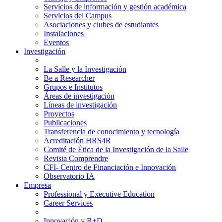
Servicios de información y gestión académica
Servicios del Campus
Asociaciones y clubes de estudiantes
Instalaciones
Eventos
Investigación
La Salle y la Investigación
Be a Researcher
Grupos e Institutos
Áreas de investigación
Líneas de investigación
Proyectos
Publicaciones
Transferencia de conocimiento y tecnología
Acreditación HRS4R
Comité de Ética de la Investigación de la Salle
Revista Comprendre
CFI- Centro de Financiación e Innovación
Observatorio IA
Empresa
Professional y Executive Education
Career Services
Innovación y R+D