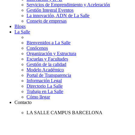
Servicios de Emprendimiento y Aceleración
Gestión Integral Eventos
La innovación, ADN de La Salle
Consejo de empresas
Blogs
La Salle
Bienvenidos a La Salle
Conócenos
Organización y Estructura
Escuelas y Facultades
Gestión de la calidad
Modelo Académico
Portal de Transparencia
Información Legal
Directorio La Salle
Trabaja en La Salle
Cómo llegar
Contacto
LA SALLE CAMPUS BARCELONA