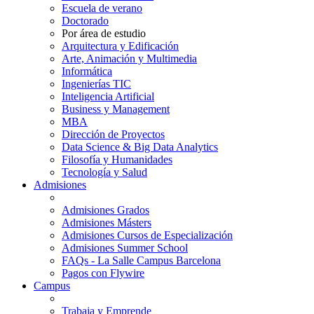
Escuela de verano
Doctorado
Por área de estudio
Arquitectura y Edificación
Arte, Animación y Multimedia
Informática
Ingenierías TIC
Inteligencia Artificial
Business y Management
MBA
Dirección de Proyectos
Data Science & Big Data Analytics
Filosofía y Humanidades
Tecnología y Salud
Admisiones
Admisiones Grados
Admisiones Másters
Admisiones Cursos de Especialización
Admisiones Summer School
FAQs - La Salle Campus Barcelona
Pagos con Flywire
Campus
Trabaja y Emprende