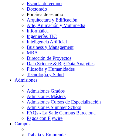
Escuela de verano
Doctorado
Por área de estudio
Arquitectura y Edificación
Arte, Animación y Multimedia
Informática
Ingenierías TIC
Inteligencia Artificial
Business y Management
MBA
Dirección de Proyectos
Data Science & Big Data Analytics
Filosofía y Humanidades
Tecnología y Salud
Admisiones
Admisiones Grados
Admisiones Másters
Admisiones Cursos de Especialización
Admisiones Summer School
FAQs - La Salle Campus Barcelona
Pagos con Flywire
Campus
Trabaja y Emprende