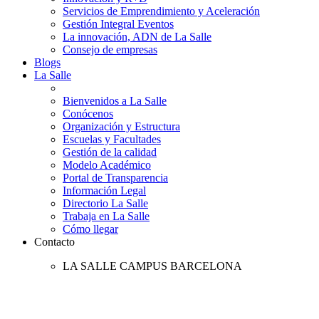
Servicios de Emprendimiento y Aceleración
Gestión Integral Eventos
La innovación, ADN de La Salle
Consejo de empresas
Blogs
La Salle
Bienvenidos a La Salle
Conócenos
Organización y Estructura
Escuelas y Facultades
Gestión de la calidad
Modelo Académico
Portal de Transparencia
Información Legal
Directorio La Salle
Trabaja en La Salle
Cómo llegar
Contacto
LA SALLE CAMPUS BARCELONA