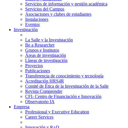
Servicios de información y gestión académica
Servicios del Campus
Asociaciones y clubes de estudiantes
Instalaciones
Eventos
Investigación
La Salle y la Investigación
Be a Researcher
Grupos e Institutos
Áreas de investigación
Líneas de investigación
Proyectos
Publicaciones
Transferencia de conocimiento y tecnología
Acreditación HRS4R
Comité de Ética de la Investigación de la Salle
Revista Comprendre
CFI- Centro de Financiación e Innovación
Observatorio IA
Empresa
Professional y Executive Education
Career Services
Innovación y R+D