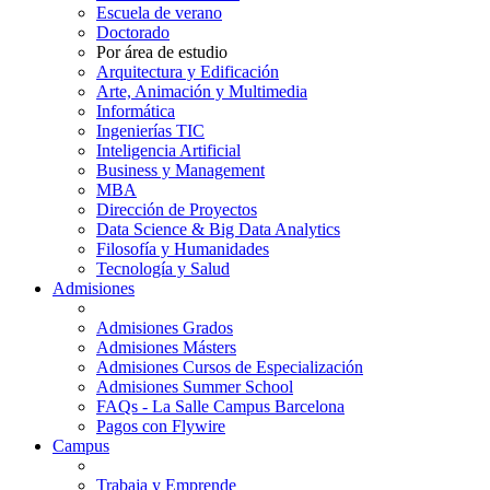
Escuela de verano
Doctorado
Por área de estudio
Arquitectura y Edificación
Arte, Animación y Multimedia
Informática
Ingenierías TIC
Inteligencia Artificial
Business y Management
MBA
Dirección de Proyectos
Data Science & Big Data Analytics
Filosofía y Humanidades
Tecnología y Salud
Admisiones
Admisiones Grados
Admisiones Másters
Admisiones Cursos de Especialización
Admisiones Summer School
FAQs - La Salle Campus Barcelona
Pagos con Flywire
Campus
Trabaja y Emprende