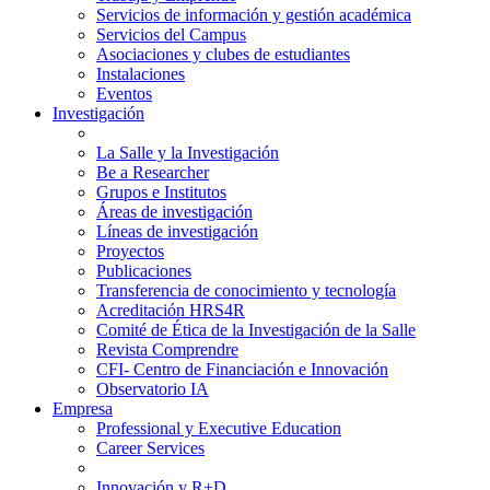
Servicios de información y gestión académica
Servicios del Campus
Asociaciones y clubes de estudiantes
Instalaciones
Eventos
Investigación
La Salle y la Investigación
Be a Researcher
Grupos e Institutos
Áreas de investigación
Líneas de investigación
Proyectos
Publicaciones
Transferencia de conocimiento y tecnología
Acreditación HRS4R
Comité de Ética de la Investigación de la Salle
Revista Comprendre
CFI- Centro de Financiación e Innovación
Observatorio IA
Empresa
Professional y Executive Education
Career Services
Innovación y R+D