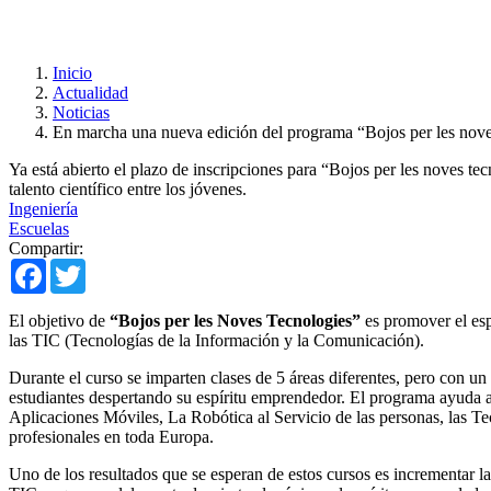
Inicio
Actualidad
Noticias
En marcha una nueva edición del programa “Bojos per les nov
Ya está abierto el plazo de inscripciones para “Bojos per les noves t
talento científico entre los jóvenes.
Ingeniería
Escuelas
Compartir:
Facebook
Twitter
El objetivo de
“Bojos per les Noves Tecnologies”
es promover el esp
las TIC (Tecnologías de la Información y la Comunicación).
Durante el curso se imparten clases de 5 áreas diferentes, pero con u
estudiantes despertando su espíritu emprendedor. El programa ayuda a
Aplicaciones Móviles, La Robótica al Servicio de las personas, las Te
profesionales en toda Europa.
Uno de los resultados que se esperan de estos cursos es incrementar la