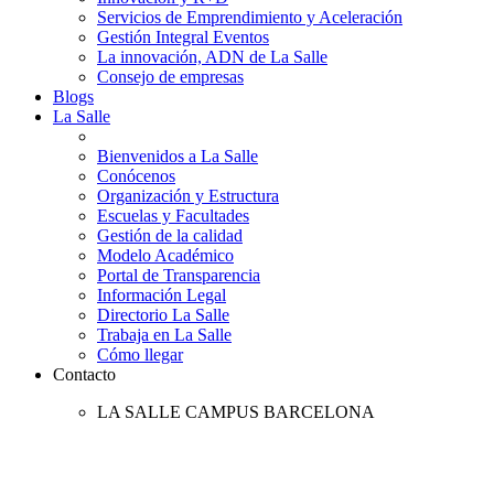
Servicios de Emprendimiento y Aceleración
Gestión Integral Eventos
La innovación, ADN de La Salle
Consejo de empresas
Blogs
La Salle
Bienvenidos a La Salle
Conócenos
Organización y Estructura
Escuelas y Facultades
Gestión de la calidad
Modelo Académico
Portal de Transparencia
Información Legal
Directorio La Salle
Trabaja en La Salle
Cómo llegar
Contacto
LA SALLE CAMPUS BARCELONA