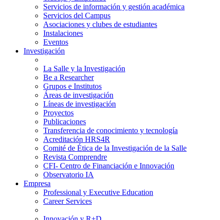
Servicios de información y gestión académica
Servicios del Campus
Asociaciones y clubes de estudiantes
Instalaciones
Eventos
Investigación
La Salle y la Investigación
Be a Researcher
Grupos e Institutos
Áreas de investigación
Líneas de investigación
Proyectos
Publicaciones
Transferencia de conocimiento y tecnología
Acreditación HRS4R
Comité de Ética de la Investigación de la Salle
Revista Comprendre
CFI- Centro de Financiación e Innovación
Observatorio IA
Empresa
Professional y Executive Education
Career Services
Innovación y R+D