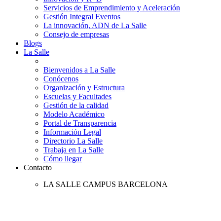
Servicios de Emprendimiento y Aceleración
Gestión Integral Eventos
La innovación, ADN de La Salle
Consejo de empresas
Blogs
La Salle
Bienvenidos a La Salle
Conócenos
Organización y Estructura
Escuelas y Facultades
Gestión de la calidad
Modelo Académico
Portal de Transparencia
Información Legal
Directorio La Salle
Trabaja en La Salle
Cómo llegar
Contacto
LA SALLE CAMPUS BARCELONA