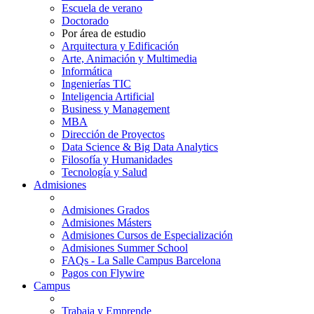
Escuela de verano
Doctorado
Por área de estudio
Arquitectura y Edificación
Arte, Animación y Multimedia
Informática
Ingenierías TIC
Inteligencia Artificial
Business y Management
MBA
Dirección de Proyectos
Data Science & Big Data Analytics
Filosofía y Humanidades
Tecnología y Salud
Admisiones
Admisiones Grados
Admisiones Másters
Admisiones Cursos de Especialización
Admisiones Summer School
FAQs - La Salle Campus Barcelona
Pagos con Flywire
Campus
Trabaja y Emprende