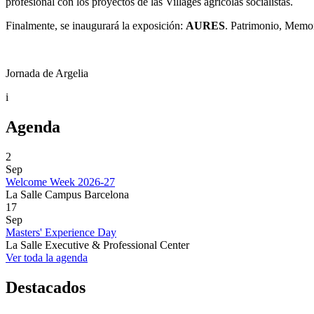
profesional con los proyectos de las Villages agrícolas socialistas.
Finalmente, se inaugurará la exposición:
AURES
. Patrimonio, Memori
Jornada de Argelia
i
Agenda
2
Sep
Welcome Week 2026-27
La Salle Campus Barcelona
17
Sep
Masters' Experience Day
La Salle Executive & Professional Center
Ver toda la agenda
Destacados