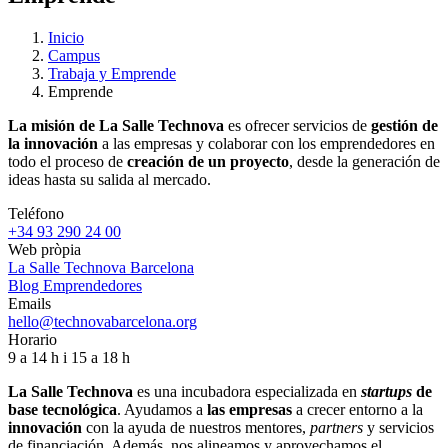
Inicio
Campus
Trabaja y Emprende
Emprende
La misión de La Salle Technova
es ofrecer servicios de
gestión de
la innovación
a las empresas y colaborar con los emprendedores en
todo el proceso de
creación de un proyecto
, desde la generación de
ideas hasta su salida al mercado.
Teléfono
+34 93 290 24 00
Web pròpia
La Salle Technova Barcelona
Blog Emprendedores
Emails
hello@technovabarcelona.org
Horario
9 a 14 h i 15 a 18 h
La Salle Technova
es una incubadora especializada en
startups
de
base tecnológica
. Ayudamos a
las empresas
a crecer entorno a la
innovación
con la ayuda de nuestros mentores,
partners
y servicios
de financiación. Además, nos alineamos y aprovechamos el