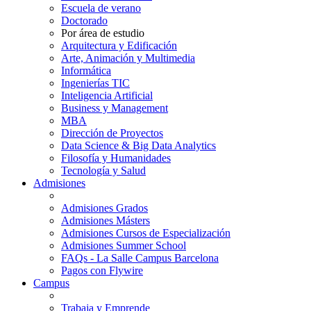
Escuela de verano
Doctorado
Por área de estudio
Arquitectura y Edificación
Arte, Animación y Multimedia
Informática
Ingenierías TIC
Inteligencia Artificial
Business y Management
MBA
Dirección de Proyectos
Data Science & Big Data Analytics
Filosofía y Humanidades
Tecnología y Salud
Admisiones
Admisiones Grados
Admisiones Másters
Admisiones Cursos de Especialización
Admisiones Summer School
FAQs - La Salle Campus Barcelona
Pagos con Flywire
Campus
Trabaja y Emprende