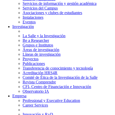
Servicios de información y gestión académica
Servicios del Campus
Asociaciones y clubes de estudiantes
Instalaciones
Eventos
Investigación
La Salle y la Investigación
Be a Researcher
Grupos e Institutos
Áreas de investigación
Líneas de investigación
Proyectos
Publicaciones
Transferencia de conocimiento y tecnología
Acreditación HRS4R
Comité de Ética de la Investigación de la Salle
Revista Comprendre
CFI- Centro de Financiación e Innovación
Observatorio IA
Empresa
Professional y Executive Education
Career Services
Innovación y R+D