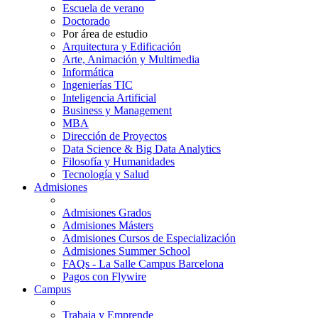
Escuela de verano
Doctorado
Por área de estudio
Arquitectura y Edificación
Arte, Animación y Multimedia
Informática
Ingenierías TIC
Inteligencia Artificial
Business y Management
MBA
Dirección de Proyectos
Data Science & Big Data Analytics
Filosofía y Humanidades
Tecnología y Salud
Admisiones
Admisiones Grados
Admisiones Másters
Admisiones Cursos de Especialización
Admisiones Summer School
FAQs - La Salle Campus Barcelona
Pagos con Flywire
Campus
Trabaja y Emprende