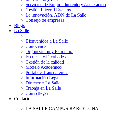
Servicios de Emprendimiento y Aceleración
Gestión Integral Eventos
La innovación, ADN de La Salle
Consejo de empresas
Blogs
La Salle
Bienvenidos a La Salle
Conócenos
Organización y Estructura
Escuelas y Facultades
Gestión de la calidad
Modelo Académico
Portal de Transparencia
Información Legal
Directorio La Salle
Trabaja en La Salle
Cómo llegar
Contacto
LA SALLE CAMPUS BARCELONA