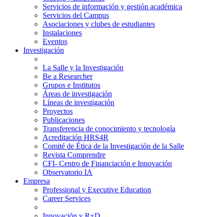
Servicios de información y gestión académica
Servicios del Campus
Asociaciones y clubes de estudiantes
Instalaciones
Eventos
Investigación
La Salle y la Investigación
Be a Researcher
Grupos e Institutos
Áreas de investigación
Líneas de investigación
Proyectos
Publicaciones
Transferencia de conocimiento y tecnología
Acreditación HRS4R
Comité de Ética de la Investigación de la Salle
Revista Comprendre
CFI- Centro de Financiación e Innovación
Observatorio IA
Empresa
Professional y Executive Education
Career Services
Innovación y R+D