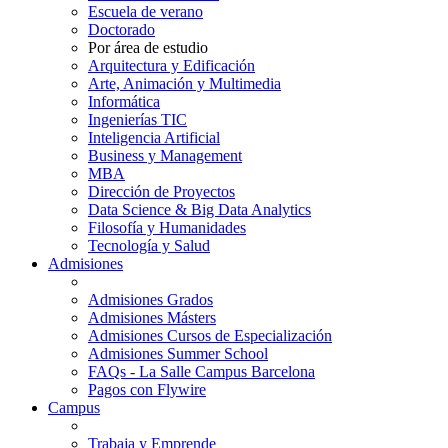
Escuela de verano
Doctorado
Por área de estudio
Arquitectura y Edificación
Arte, Animación y Multimedia
Informática
Ingenierías TIC
Inteligencia Artificial
Business y Management
MBA
Dirección de Proyectos
Data Science & Big Data Analytics
Filosofía y Humanidades
Tecnología y Salud
Admisiones
Admisiones Grados
Admisiones Másters
Admisiones Cursos de Especialización
Admisiones Summer School
FAQs - La Salle Campus Barcelona
Pagos con Flywire
Campus
Trabaja y Emprende