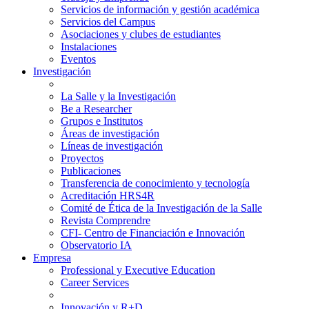
Servicios de información y gestión académica
Servicios del Campus
Asociaciones y clubes de estudiantes
Instalaciones
Eventos
Investigación
La Salle y la Investigación
Be a Researcher
Grupos e Institutos
Áreas de investigación
Líneas de investigación
Proyectos
Publicaciones
Transferencia de conocimiento y tecnología
Acreditación HRS4R
Comité de Ética de la Investigación de la Salle
Revista Comprendre
CFI- Centro de Financiación e Innovación
Observatorio IA
Empresa
Professional y Executive Education
Career Services
Innovación y R+D