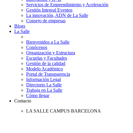
Servicios de Emprendimiento y Aceleración
Gestión Integral Eventos
La innovación, ADN de La Salle
Consejo de empresas
Blogs
La Salle
Bienvenidos a La Salle
Conócenos
Organización y Estructura
Escuelas y Facultades
Gestión de la calidad
Modelo Académico
Portal de Transparencia
Información Legal
Directorio La Salle
Trabaja en La Salle
Cómo llegar
Contacto
LA SALLE CAMPUS BARCELONA