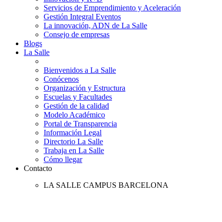
Servicios de Emprendimiento y Aceleración
Gestión Integral Eventos
La innovación, ADN de La Salle
Consejo de empresas
Blogs
La Salle
Bienvenidos a La Salle
Conócenos
Organización y Estructura
Escuelas y Facultades
Gestión de la calidad
Modelo Académico
Portal de Transparencia
Información Legal
Directorio La Salle
Trabaja en La Salle
Cómo llegar
Contacto
LA SALLE CAMPUS BARCELONA