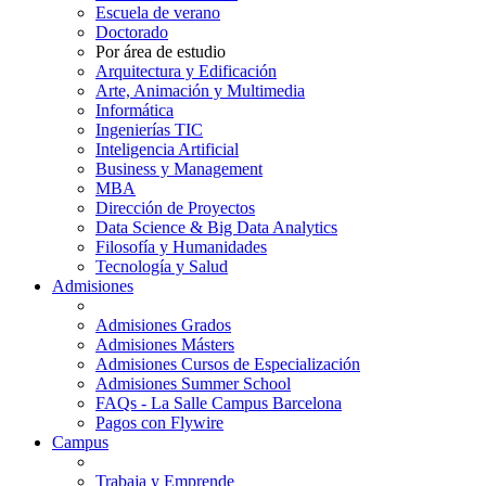
Escuela de verano
Doctorado
Por área de estudio
Arquitectura y Edificación
Arte, Animación y Multimedia
Informática
Ingenierías TIC
Inteligencia Artificial
Business y Management
MBA
Dirección de Proyectos
Data Science & Big Data Analytics
Filosofía y Humanidades
Tecnología y Salud
Admisiones
Admisiones Grados
Admisiones Másters
Admisiones Cursos de Especialización
Admisiones Summer School
FAQs - La Salle Campus Barcelona
Pagos con Flywire
Campus
Trabaja y Emprende