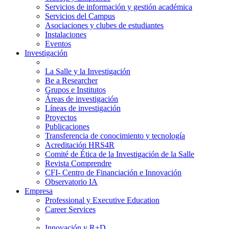
Servicios de información y gestión académica
Servicios del Campus
Asociaciones y clubes de estudiantes
Instalaciones
Eventos
Investigación
La Salle y la Investigación
Be a Researcher
Grupos e Institutos
Áreas de investigación
Líneas de investigación
Proyectos
Publicaciones
Transferencia de conocimiento y tecnología
Acreditación HRS4R
Comité de Ética de la Investigación de la Salle
Revista Comprendre
CFI- Centro de Financiación e Innovación
Observatorio IA
Empresa
Professional y Executive Education
Career Services
Innovación y R+D