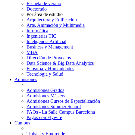
Escuela de verano
Doctorado
Por área de estudio
Arquitectura y Edificación
Arte, Animación y Multimedia
Informática
Ingenierías TIC
Inteligencia Artificial
Business y Management
MBA
Dirección de Proyectos
Data Science & Big Data Analytics
Filosofía y Humanidades
Tecnología y Salud
Admisiones
Admisiones Grados
Admisiones Másters
Admisiones Cursos de Especialización
Admisiones Summer School
FAQs - La Salle Campus Barcelona
Pagos con Flywire
Campus
Trabaja y Emprende