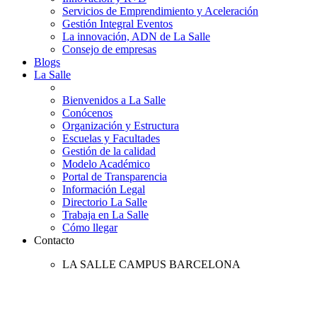
Servicios de Emprendimiento y Aceleración
Gestión Integral Eventos
La innovación, ADN de La Salle
Consejo de empresas
Blogs
La Salle
Bienvenidos a La Salle
Conócenos
Organización y Estructura
Escuelas y Facultades
Gestión de la calidad
Modelo Académico
Portal de Transparencia
Información Legal
Directorio La Salle
Trabaja en La Salle
Cómo llegar
Contacto
LA SALLE CAMPUS BARCELONA