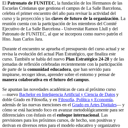
​El
Patronato de FUNITEC
, la fundación de los Hermanos de las
Escuelas Cristianas que gestiona el campus de La Salle Barcelona, ​​
celebra el primer encuentro del año para revisar la actividad del
curso y la proyección y las
claves de futuro de la organización
. La
reunión cuenta con la participación de los miembros del Comité
Ejecutivo de La Salle Barcelona - Universitat Ramon Llull y del
Patronato de FUNITEC, al que se incorpora como nuevo patrón el
Hno. Juan Carlos Jara.
Durante el encuentro se aprueba el presupuesto del curso actual y se
revisa la evolución del actual Plan Estratégico, que finaliza este
curso. También se habla del nuevo
Plan Estratégico 24-28
y de las
jornadas de reflexión celebradas recientemente con la participación
de parte de la
comunidad educadora
, que han servido para
inspirarse, recoger ideas, aprender sobre el entorno y pensar de
manera colaborativa en el futuro del campus
.
Se apuntan las novedades académicas de cara al próximo curso
―nuevo
Bachelor en Inteligencia Artificial y Ciencia de Datos
y
doble Grado en Filosofía, y en
Filosofía, Política y Economía
,
además de las nuevas menciones en el
Grado en Artes Digitales
― y
cómo se está haciendo foco en avanzar metodológicamente para ser
diferenciales con énfasis en el
enfoque internacional
. Las
previsiones para los próximos cursos, de hecho, son positivas y
derivan en diversos retos para el modelo educativo y organizativo