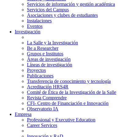
Servicios de información y gestión académica
Servicios del Campus
Asociaciones y clubes de estudiantes
Instalaciones
Eventos
Investigación
La Salle y la Investigación
Be a Researcher
Grupos e Institutos
Áreas de investigación
Líneas de investigación
Proyectos
Publicaciones
Transferencia de conocimiento y tecnología
Acreditación HRS4R
Comité de Ética de la Investigación de la Salle
Revista Comprendre
CFI- Centro de Financiación e Innovación
Observatorio IA
Empresa
Professional y Executive Education
Career Services
Innovación y R+D