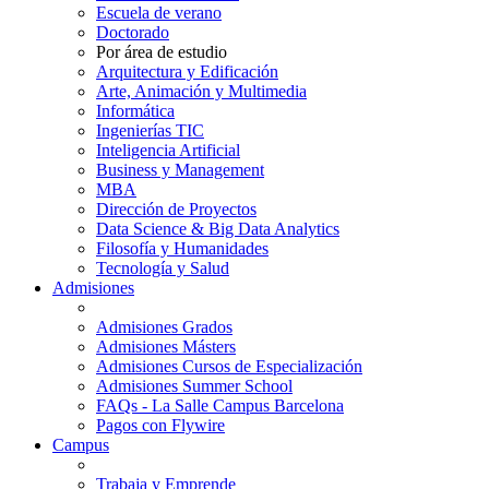
Escuela de verano
Doctorado
Por área de estudio
Arquitectura y Edificación
Arte, Animación y Multimedia
Informática
Ingenierías TIC
Inteligencia Artificial
Business y Management
MBA
Dirección de Proyectos
Data Science & Big Data Analytics
Filosofía y Humanidades
Tecnología y Salud
Admisiones
Admisiones Grados
Admisiones Másters
Admisiones Cursos de Especialización
Admisiones Summer School
FAQs - La Salle Campus Barcelona
Pagos con Flywire
Campus
Trabaja y Emprende