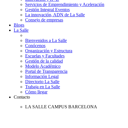
Servicios de Emprendimiento y Aceleración
Gestión Integral Eventos
La innovación, ADN de La Salle
Consejo de empresas
Blogs
La Salle
Bienvenidos a La Salle
Conócenos
Organización y Estructura
Escuelas y Facultades
Gestión de la calidad
Modelo Académico
Portal de Transparencia
Información Legal
Directorio La Salle
Trabaja en La Salle
Cómo llegar
Contacto
LA SALLE CAMPUS BARCELONA