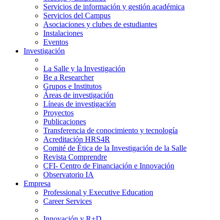
Servicios de información y gestión académica
Servicios del Campus
Asociaciones y clubes de estudiantes
Instalaciones
Eventos
Investigación
La Salle y la Investigación
Be a Researcher
Grupos e Institutos
Áreas de investigación
Líneas de investigación
Proyectos
Publicaciones
Transferencia de conocimiento y tecnología
Acreditación HRS4R
Comité de Ética de la Investigación de la Salle
Revista Comprendre
CFI- Centro de Financiación e Innovación
Observatorio IA
Empresa
Professional y Executive Education
Career Services
Innovación y R+D