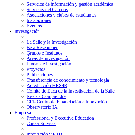
Servicios de información y gestión académica
Servicios del Campus
Asociaciones y clubes de estudiantes
Instalaciones
Eventos
Investigación
La Salle y la Investigación
Be a Researcher
Grupos e Institutos
Áreas de investigación
Líneas de investigación
Proyectos
Publicaciones
Transferencia de conocimiento y tecnología
Acreditación HRS4R
Comité de Ética de la Investigación de la Salle
Revista Comprendre
CFI- Centro de Financiación e Innovación
Observatorio IA
Empresa
Professional y Executive Education
Career Services
Innovación y R+D