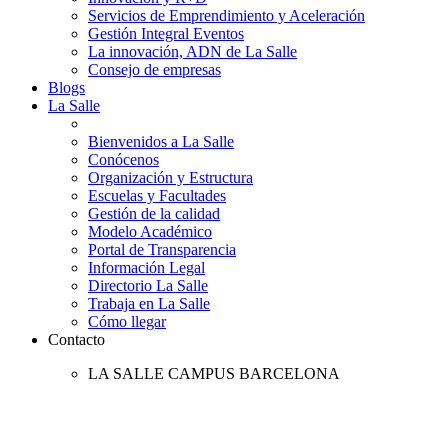
Servicios de Emprendimiento y Aceleración
Gestión Integral Eventos
La innovación, ADN de La Salle
Consejo de empresas
Blogs
La Salle
Bienvenidos a La Salle
Conócenos
Organización y Estructura
Escuelas y Facultades
Gestión de la calidad
Modelo Académico
Portal de Transparencia
Información Legal
Directorio La Salle
Trabaja en La Salle
Cómo llegar
Contacto
LA SALLE CAMPUS BARCELONA