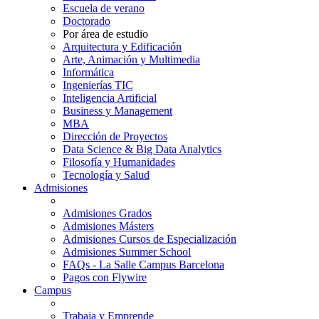
Escuela de verano
Doctorado
Por área de estudio
Arquitectura y Edificación
Arte, Animación y Multimedia
Informática
Ingenierías TIC
Inteligencia Artificial
Business y Management
MBA
Dirección de Proyectos
Data Science & Big Data Analytics
Filosofía y Humanidades
Tecnología y Salud
Admisiones
Admisiones Grados
Admisiones Másters
Admisiones Cursos de Especialización
Admisiones Summer School
FAQs - La Salle Campus Barcelona
Pagos con Flywire
Campus
Trabaja y Emprende