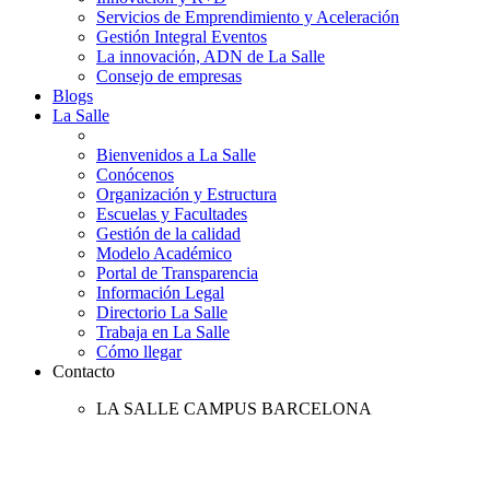
Servicios de Emprendimiento y Aceleración
Gestión Integral Eventos
La innovación, ADN de La Salle
Consejo de empresas
Blogs
La Salle
Bienvenidos a La Salle
Conócenos
Organización y Estructura
Escuelas y Facultades
Gestión de la calidad
Modelo Académico
Portal de Transparencia
Información Legal
Directorio La Salle
Trabaja en La Salle
Cómo llegar
Contacto
LA SALLE CAMPUS BARCELONA