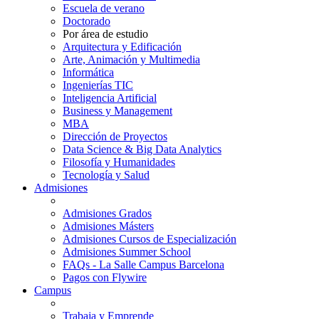
Escuela de verano
Doctorado
Por área de estudio
Arquitectura y Edificación
Arte, Animación y Multimedia
Informática
Ingenierías TIC
Inteligencia Artificial
Business y Management
MBA
Dirección de Proyectos
Data Science & Big Data Analytics
Filosofía y Humanidades
Tecnología y Salud
Admisiones
Admisiones Grados
Admisiones Másters
Admisiones Cursos de Especialización
Admisiones Summer School
FAQs - La Salle Campus Barcelona
Pagos con Flywire
Campus
Trabaja y Emprende