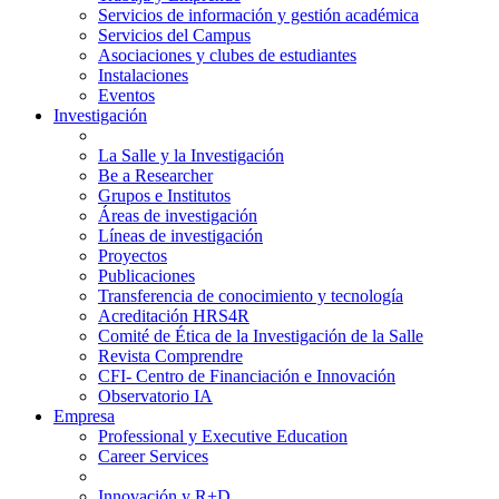
Servicios de información y gestión académica
Servicios del Campus
Asociaciones y clubes de estudiantes
Instalaciones
Eventos
Investigación
La Salle y la Investigación
Be a Researcher
Grupos e Institutos
Áreas de investigación
Líneas de investigación
Proyectos
Publicaciones
Transferencia de conocimiento y tecnología
Acreditación HRS4R
Comité de Ética de la Investigación de la Salle
Revista Comprendre
CFI- Centro de Financiación e Innovación
Observatorio IA
Empresa
Professional y Executive Education
Career Services
Innovación y R+D