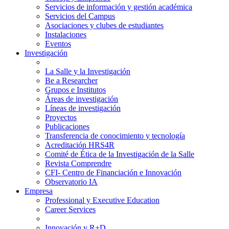
Servicios de información y gestión académica
Servicios del Campus
Asociaciones y clubes de estudiantes
Instalaciones
Eventos
Investigación
La Salle y la Investigación
Be a Researcher
Grupos e Institutos
Áreas de investigación
Líneas de investigación
Proyectos
Publicaciones
Transferencia de conocimiento y tecnología
Acreditación HRS4R
Comité de Ética de la Investigación de la Salle
Revista Comprendre
CFI- Centro de Financiación e Innovación
Observatorio IA
Empresa
Professional y Executive Education
Career Services
Innovación y R+D