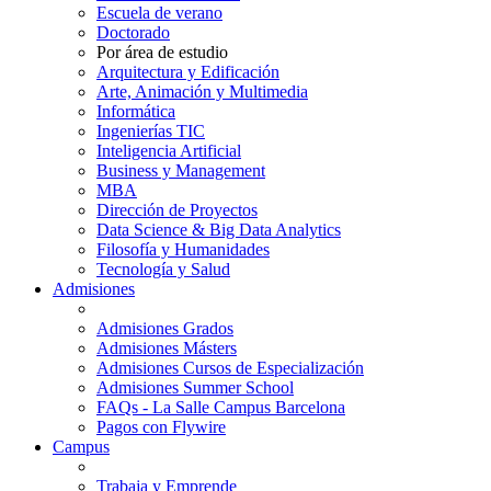
Escuela de verano
Doctorado
Por área de estudio
Arquitectura y Edificación
Arte, Animación y Multimedia
Informática
Ingenierías TIC
Inteligencia Artificial
Business y Management
MBA
Dirección de Proyectos
Data Science & Big Data Analytics
Filosofía y Humanidades
Tecnología y Salud
Admisiones
Admisiones Grados
Admisiones Másters
Admisiones Cursos de Especialización
Admisiones Summer School
FAQs - La Salle Campus Barcelona
Pagos con Flywire
Campus
Trabaja y Emprende