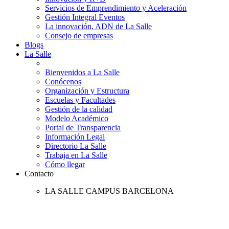
Servicios de Emprendimiento y Aceleración
Gestión Integral Eventos
La innovación, ADN de La Salle
Consejo de empresas
Blogs
La Salle
Bienvenidos a La Salle
Conócenos
Organización y Estructura
Escuelas y Facultades
Gestión de la calidad
Modelo Académico
Portal de Transparencia
Información Legal
Directorio La Salle
Trabaja en La Salle
Cómo llegar
Contacto
LA SALLE CAMPUS BARCELONA