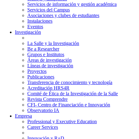
Servicios de información y gestión académica
Servicios del Campus
Asociaciones y clubes de estudiantes
Instalaciones
Eventos
Investigación
La Salle y la Investigación
Be a Researcher
Grupos e Institutos
Áreas de investigación
Líneas de investigación
Proyectos
Publicaciones
Transferencia de conocimiento y tecnología
Acreditación HRS4R
Comité de Ética de la Investigación de la Salle
Revista Comprendre
CFI- Centro de Financiación e Innovación
Observatorio IA
Empresa
Professional y Executive Education
Career Services
Innovación y R+D