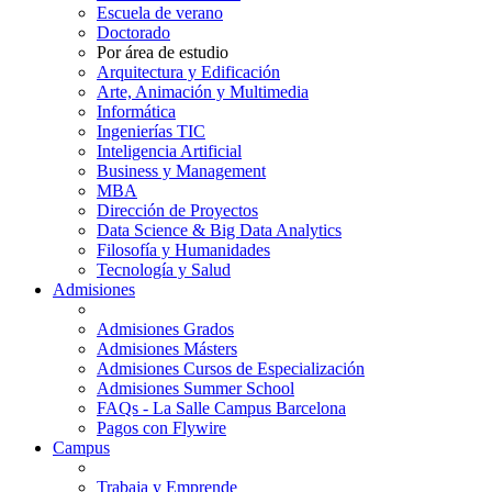
Escuela de verano
Doctorado
Por área de estudio
Arquitectura y Edificación
Arte, Animación y Multimedia
Informática
Ingenierías TIC
Inteligencia Artificial
Business y Management
MBA
Dirección de Proyectos
Data Science & Big Data Analytics
Filosofía y Humanidades
Tecnología y Salud
Admisiones
Admisiones Grados
Admisiones Másters
Admisiones Cursos de Especialización
Admisiones Summer School
FAQs - La Salle Campus Barcelona
Pagos con Flywire
Campus
Trabaja y Emprende