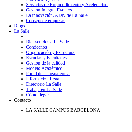
Servicios de Emprendimiento y Aceleración
Gestión Integral Eventos
La innovación, ADN de La Salle
Consejo de empresas
Blogs
La Salle
Bienvenidos a La Salle
Conócenos
Organización y Estructura
Escuelas y Facultades
Gestión de la calidad
Modelo Académico
Portal de Transparencia
Información Legal
Directorio La Salle
Trabaja en La Salle
Cómo llegar
Contacto
LA SALLE CAMPUS BARCELONA