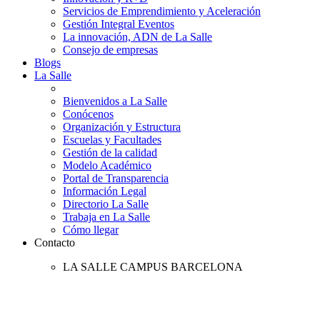
Servicios de Emprendimiento y Aceleración
Gestión Integral Eventos
La innovación, ADN de La Salle
Consejo de empresas
Blogs
La Salle
Bienvenidos a La Salle
Conócenos
Organización y Estructura
Escuelas y Facultades
Gestión de la calidad
Modelo Académico
Portal de Transparencia
Información Legal
Directorio La Salle
Trabaja en La Salle
Cómo llegar
Contacto
LA SALLE CAMPUS BARCELONA