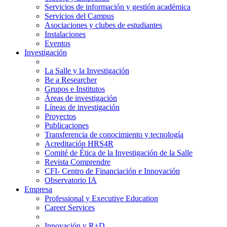
Servicios de información y gestión académica
Servicios del Campus
Asociaciones y clubes de estudiantes
Instalaciones
Eventos
Investigación
La Salle y la Investigación
Be a Researcher
Grupos e Institutos
Áreas de investigación
Líneas de investigación
Proyectos
Publicaciones
Transferencia de conocimiento y tecnología
Acreditación HRS4R
Comité de Ética de la Investigación de la Salle
Revista Comprendre
CFI- Centro de Financiación e Innovación
Observatorio IA
Empresa
Professional y Executive Education
Career Services
Innovación y R+D