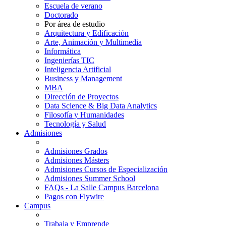
Escuela de verano
Doctorado
Por área de estudio
Arquitectura y Edificación
Arte, Animación y Multimedia
Informática
Ingenierías TIC
Inteligencia Artificial
Business y Management
MBA
Dirección de Proyectos
Data Science & Big Data Analytics
Filosofía y Humanidades
Tecnología y Salud
Admisiones
Admisiones Grados
Admisiones Másters
Admisiones Cursos de Especialización
Admisiones Summer School
FAQs - La Salle Campus Barcelona
Pagos con Flywire
Campus
Trabaja y Emprende