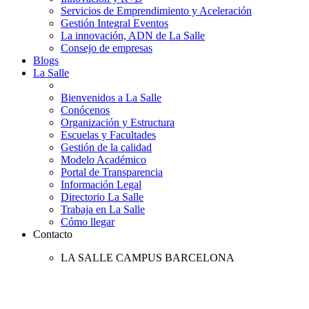
Servicios de Emprendimiento y Aceleración
Gestión Integral Eventos
La innovación, ADN de La Salle
Consejo de empresas
Blogs
La Salle
Bienvenidos a La Salle
Conócenos
Organización y Estructura
Escuelas y Facultades
Gestión de la calidad
Modelo Académico
Portal de Transparencia
Información Legal
Directorio La Salle
Trabaja en La Salle
Cómo llegar
Contacto
LA SALLE CAMPUS BARCELONA