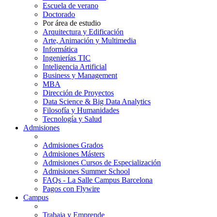
Escuela de verano
Doctorado
Por área de estudio
Arquitectura y Edificación
Arte, Animación y Multimedia
Informática
Ingenierías TIC
Inteligencia Artificial
Business y Management
MBA
Dirección de Proyectos
Data Science & Big Data Analytics
Filosofía y Humanidades
Tecnología y Salud
Admisiones
Admisiones Grados
Admisiones Másters
Admisiones Cursos de Especialización
Admisiones Summer School
FAQs - La Salle Campus Barcelona
Pagos con Flywire
Campus
Trabaja y Emprende