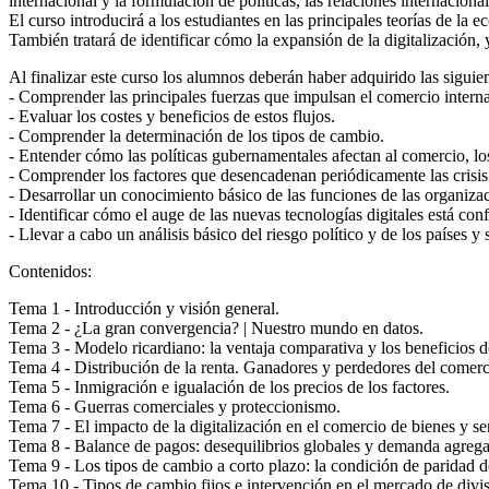
internacional y la formulación de políticas, las relaciones internaciona
El curso introducirá a los estudiantes en las principales teorías de la
También tratará de identificar cómo la expansión de la digitalización,
Al finalizar este curso los alumnos deberán haber adquirido las siguie
- Comprender las principales fuerzas que impulsan el comercio internac
- Evaluar los costes y beneficios de estos flujos.
- Comprender la determinación de los tipos de cambio.
- Entender cómo las políticas gubernamentales afectan al comercio, los
- Comprender los factores que desencadenan periódicamente las crisis 
- Desarrollar un conocimiento básico de las funciones de las organiza
- Identificar cómo el auge de las nuevas tecnologías digitales está con
- Llevar a cabo un análisis básico del riesgo político y de los países y 
Contenidos:
Tema 1 - Introducción y visión general.
Tema 2 - ¿La gran convergencia? | Nuestro mundo en datos.
Tema 3 - Modelo ricardiano: la ventaja comparativa y los beneficios d
Tema 4 - Distribución de la renta. Ganadores y perdedores del comercio 
Tema 5 - Inmigración e igualación de los precios de los factores.
Tema 6 - Guerras comerciales y proteccionismo.
Tema 7 - El impacto de la digitalización en el comercio de bienes y se
Tema 8 - Balance de pagos: desequilibrios globales y demanda agrega
Tema 9 - Los tipos de cambio a corto plazo: la condición de paridad de
Tema 10 - Tipos de cambio fijos e intervención en el mercado de divisa