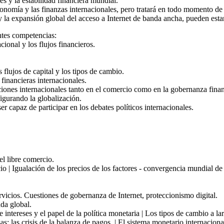
les y la estabilidad financiera mundial.
 economía y las finanzas internacionales, pero tratará en todo momento de
 y la expansión global del acceso a Internet de banda ancha, pueden estar
ntes competencias:
ional y los flujos financieros.
 flujos de capital y los tipos de cambio.
financieras internacionales.
ciones internacionales tanto en el comercio como en la gobernanza finan
figurando la globalización.
ser capaz de participar en los debates políticos internacionales.
el libre comercio.
| Igualación de los precios de los factores - convergencia mundial de lo
rvicios. Cuestiones de gobernanza de Internet, proteccionismo digital.
da global.
 intereses y el papel de la política monetaria | Los tipos de cambio a l
s: las crisis de la balanza de pagos. | El sistema monetario internacio