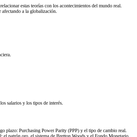
 relacionar estas teorías con los acontecimientos del mundo real.
 afectando a la globalización.
ciera.
s salarios y los tipos de interés.
argo plazo: Purchasing Power Parity (PPP) y el tipo de cambio real.
nal: el patrón oro, el sistema de Bretton Woods y el Fondo Monetario