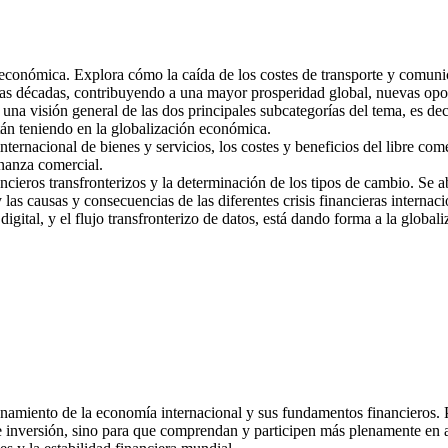
económica. Explora cómo la caída de los costes de transporte y comunicac
imas décadas, contribuyendo a una mayor prosperidad global, nuevas opo
una visión general de las dos principales subcategorías del tema, es decir
stán teniendo en la globalización económica.
nternacional de bienes y servicios, los costes y beneficios del libre com
rnanza comercial.
nancieros transfronterizos y la determinación de los tipos de cambio. Se 
y las causas y consecuencias de las diferentes crisis financieras intern
igital, y el flujo transfronterizo de datos, está dando forma a la globali
ncionamiento de la economía internacional y sus fundamentos financieros
e inversión, sino para que comprendan y participen más plenamente en a