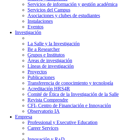
Servicios de información y gestión académica
Servicios del Campus
Asociaciones y clubes de estudiantes
Instalaciones
Eventos
Investigación
La Salle y la Investigación
Be a Researcher
Grupos e Institutos
Áreas de investigación
Líneas de investigación
Proyectos
Publicaciones
Transferencia de conocimiento y tecnología
Acreditación HRS4R
Comité de Ética de la Investigación de la Salle
Revista Comprendre
CFI- Centro de Financiación e Innovación
Observatorio IA
Empresa
Professional y Executive Education
Career Services
Innovación y R+D