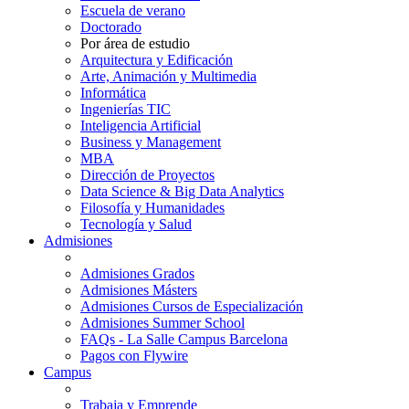
Escuela de verano
Doctorado
Por área de estudio
Arquitectura y Edificación
Arte, Animación y Multimedia
Informática
Ingenierías TIC
Inteligencia Artificial
Business y Management
MBA
Dirección de Proyectos
Data Science & Big Data Analytics
Filosofía y Humanidades
Tecnología y Salud
Admisiones
Admisiones Grados
Admisiones Másters
Admisiones Cursos de Especialización
Admisiones Summer School
FAQs - La Salle Campus Barcelona
Pagos con Flywire
Campus
Trabaja y Emprende