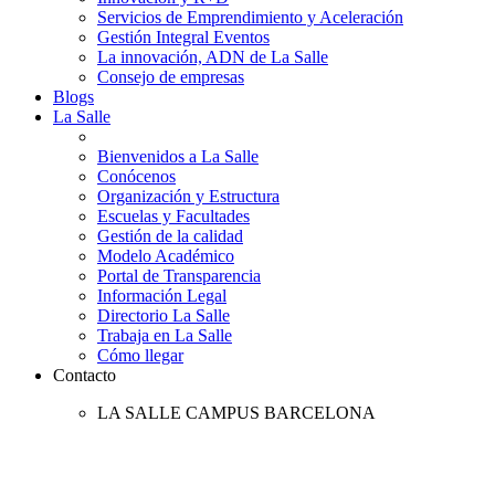
Servicios de Emprendimiento y Aceleración
Gestión Integral Eventos
La innovación, ADN de La Salle
Consejo de empresas
Blogs
La Salle
Bienvenidos a La Salle
Conócenos
Organización y Estructura
Escuelas y Facultades
Gestión de la calidad
Modelo Académico
Portal de Transparencia
Información Legal
Directorio La Salle
Trabaja en La Salle
Cómo llegar
Contacto
LA SALLE CAMPUS BARCELONA