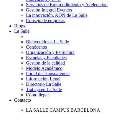
Servicios de Emprendimiento y Aceleración
Gestión Integral Eventos
La innovación, ADN de La Salle
Consejo de empresas
Blogs
La Salle
Bienvenidos a La Salle
Conócenos
Organización y Estructura
Escuelas y Facultades
Gestión de la calidad
Modelo Académico
Portal de Transparencia
Información Legal
Directorio La Salle
Trabaja en La Salle
Cómo llegar
Contacto
LA SALLE CAMPUS BARCELONA