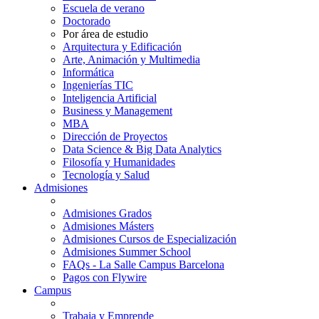
Escuela de verano
Doctorado
Por área de estudio
Arquitectura y Edificación
Arte, Animación y Multimedia
Informática
Ingenierías TIC
Inteligencia Artificial
Business y Management
MBA
Dirección de Proyectos
Data Science & Big Data Analytics
Filosofía y Humanidades
Tecnología y Salud
Admisiones
Admisiones Grados
Admisiones Másters
Admisiones Cursos de Especialización
Admisiones Summer School
FAQs - La Salle Campus Barcelona
Pagos con Flywire
Campus
Trabaja y Emprende