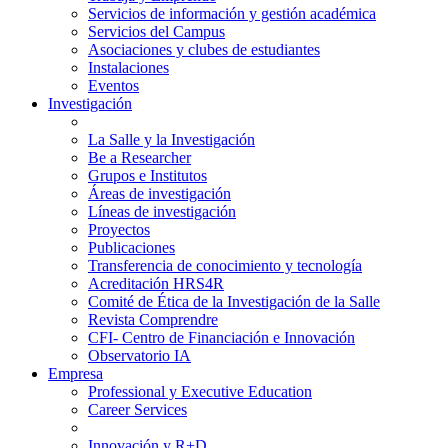
Servicios de información y gestión académica
Servicios del Campus
Asociaciones y clubes de estudiantes
Instalaciones
Eventos
Investigación
La Salle y la Investigación
Be a Researcher
Grupos e Institutos
Áreas de investigación
Líneas de investigación
Proyectos
Publicaciones
Transferencia de conocimiento y tecnología
Acreditación HRS4R
Comité de Ética de la Investigación de la Salle
Revista Comprendre
CFI- Centro de Financiación e Innovación
Observatorio IA
Empresa
Professional y Executive Education
Career Services
Innovación y R+D