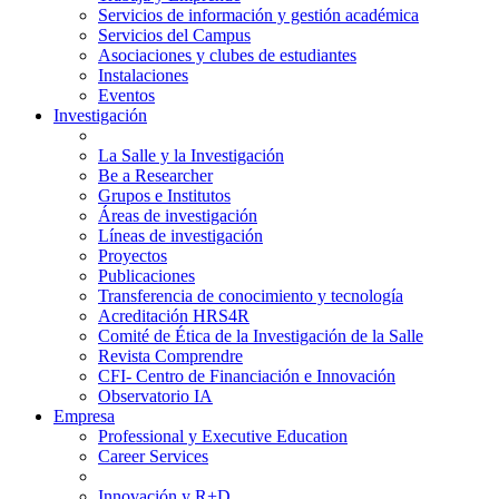
Servicios de información y gestión académica
Servicios del Campus
Asociaciones y clubes de estudiantes
Instalaciones
Eventos
Investigación
La Salle y la Investigación
Be a Researcher
Grupos e Institutos
Áreas de investigación
Líneas de investigación
Proyectos
Publicaciones
Transferencia de conocimiento y tecnología
Acreditación HRS4R
Comité de Ética de la Investigación de la Salle
Revista Comprendre
CFI- Centro de Financiación e Innovación
Observatorio IA
Empresa
Professional y Executive Education
Career Services
Innovación y R+D