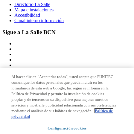
Directorio La Salle
Mapa e instalaciones
Accesibilidad
Canal interno información
Sigue a La Salle BCN
Al hacer clic en “Aceptarlas todas”, usted acepta que FUNITEC
comunique los datos personales que pueda incluir en los
Miembro de
formularios de esta web a Google, Inc según se informa en la
Política de Privacidad y permite la instalación de cookies
propias y de terceros en su dispositivo para mejorar nuestros
servicios y mostrarle publicidad relacionada con sus preferencias
Acreditaciones
mediante el análisis de sus hábitos de navegación.
Política de
privacidad
Configuración cookies
© 2026 La Salle Campus Barcelona - URL |
Aviso legal
|
Política de
privacidad
|
Política de cookies