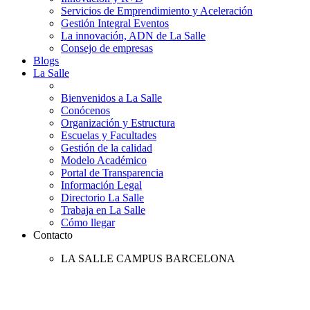
Servicios de Emprendimiento y Aceleración
Gestión Integral Eventos
La innovación, ADN de La Salle
Consejo de empresas
Blogs
La Salle
Bienvenidos a La Salle
Conócenos
Organización y Estructura
Escuelas y Facultades
Gestión de la calidad
Modelo Académico
Portal de Transparencia
Información Legal
Directorio La Salle
Trabaja en La Salle
Cómo llegar
Contacto
LA SALLE CAMPUS BARCELONA