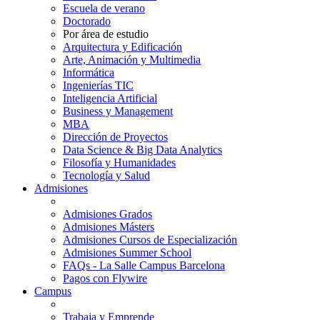
Escuela de verano
Doctorado
Por área de estudio
Arquitectura y Edificación
Arte, Animación y Multimedia
Informática
Ingenierías TIC
Inteligencia Artificial
Business y Management
MBA
Dirección de Proyectos
Data Science & Big Data Analytics
Filosofía y Humanidades
Tecnología y Salud
Admisiones
Admisiones Grados
Admisiones Másters
Admisiones Cursos de Especialización
Admisiones Summer School
FAQs - La Salle Campus Barcelona
Pagos con Flywire
Campus
Trabaja y Emprende