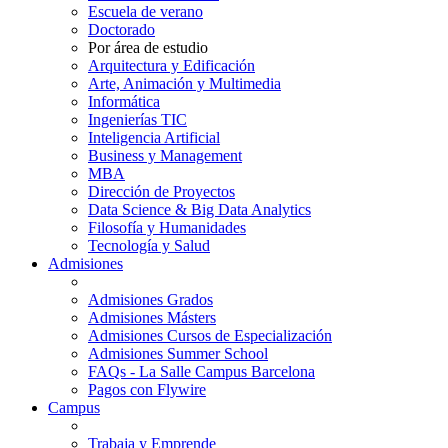
Escuela de verano
Doctorado
Por área de estudio
Arquitectura y Edificación
Arte, Animación y Multimedia
Informática
Ingenierías TIC
Inteligencia Artificial
Business y Management
MBA
Dirección de Proyectos
Data Science & Big Data Analytics
Filosofía y Humanidades
Tecnología y Salud
Admisiones
Admisiones Grados
Admisiones Másters
Admisiones Cursos de Especialización
Admisiones Summer School
FAQs - La Salle Campus Barcelona
Pagos con Flywire
Campus
Trabaja y Emprende