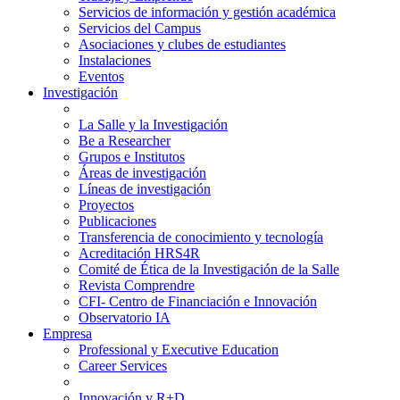
Servicios de información y gestión académica
Servicios del Campus
Asociaciones y clubes de estudiantes
Instalaciones
Eventos
Investigación
La Salle y la Investigación
Be a Researcher
Grupos e Institutos
Áreas de investigación
Líneas de investigación
Proyectos
Publicaciones
Transferencia de conocimiento y tecnología
Acreditación HRS4R
Comité de Ética de la Investigación de la Salle
Revista Comprendre
CFI- Centro de Financiación e Innovación
Observatorio IA
Empresa
Professional y Executive Education
Career Services
Innovación y R+D