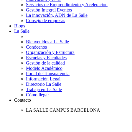
Servicios de Emprendimiento y Aceleración
Gestión Integral Eventos
La innovación, ADN de La Salle
Consejo de empresas
Blogs
La Salle
Bienvenidos a La Salle
Conócenos
Organización y Estructura
Escuelas y Facultades
Gestión de la calidad
Modelo Académico
Portal de Transparencia
Información Legal
Directorio La Salle
Trabaja en La Salle
Cómo llegar
Contacto
LA SALLE CAMPUS BARCELONA