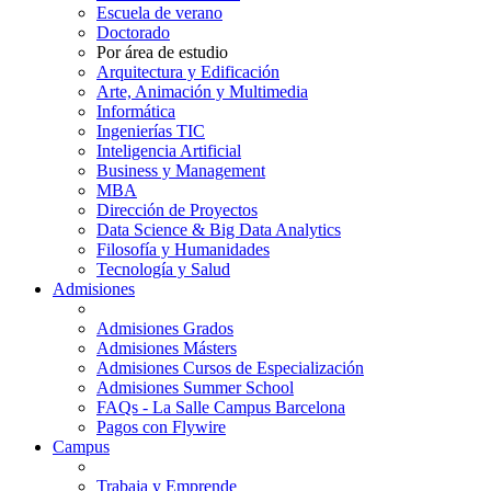
Escuela de verano
Doctorado
Por área de estudio
Arquitectura y Edificación
Arte, Animación y Multimedia
Informática
Ingenierías TIC
Inteligencia Artificial
Business y Management
MBA
Dirección de Proyectos
Data Science & Big Data Analytics
Filosofía y Humanidades
Tecnología y Salud
Admisiones
Admisiones Grados
Admisiones Másters
Admisiones Cursos de Especialización
Admisiones Summer School
FAQs - La Salle Campus Barcelona
Pagos con Flywire
Campus
Trabaja y Emprende