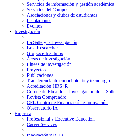
Servicios de información y gestión académica
Servicios del Campus
Asociaciones y clubes de estudiantes
Instalaciones
Eventos
Investigación
La Salle y la Investigación
Be a Researcher
Grupos e Institutos
Áreas de investigación
Líneas de investigación
Proyectos
Publicaciones
Transferencia de conocimiento y tecnología
Acreditación HRS4R
Comité de Ética de la Investigación de la Salle
Revista Comprendre
CFI- Centro de Financiación e Innovación
Observatorio IA
Empresa
Professional y Executive Education
Career Services
Innovación y R+D