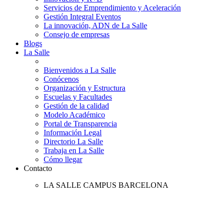
Servicios de Emprendimiento y Aceleración
Gestión Integral Eventos
La innovación, ADN de La Salle
Consejo de empresas
Blogs
La Salle
Bienvenidos a La Salle
Conócenos
Organización y Estructura
Escuelas y Facultades
Gestión de la calidad
Modelo Académico
Portal de Transparencia
Información Legal
Directorio La Salle
Trabaja en La Salle
Cómo llegar
Contacto
LA SALLE CAMPUS BARCELONA