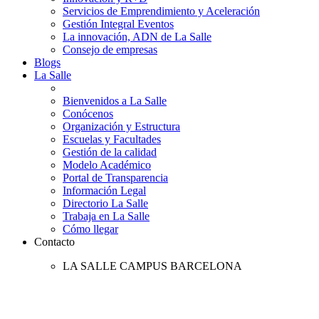
Servicios de Emprendimiento y Aceleración
Gestión Integral Eventos
La innovación, ADN de La Salle
Consejo de empresas
Blogs
La Salle
Bienvenidos a La Salle
Conócenos
Organización y Estructura
Escuelas y Facultades
Gestión de la calidad
Modelo Académico
Portal de Transparencia
Información Legal
Directorio La Salle
Trabaja en La Salle
Cómo llegar
Contacto
LA SALLE CAMPUS BARCELONA