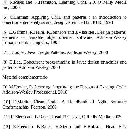
[4] R.Miles and K.Hamilton, Learning UML 2.0, O'Reilly Media
Inc, 2006.
[5] C.Larman, Applying UML and patterns : an introduction to
object-oriented analysis and design, Prentice Hall PTR, 1998
[6] E.Gamma, R.Helm, R.Johnson and J.Vlissides, Design patterns:
elements of reusable object-oriented software, Addison-Wesley
Longman Publishing Co., 1995
[7] J.Cooper, Java Design Patterns, Addison Wesley, 2000
[8] D.Lea, Concurrent programming in Java: design principles and
patterns, Addison-Wesley, 2000
Material complementario:
[9] M.Fowler, Refactoring: Improving the Design of Existing Code,
Addison-Wesley Professional, 2018
[10] R.Martin, Clean Code: A Handbook of Agile Software
Craftsmanship, Pearson, 2008
[11] K.Sierra and B.Bates, Head First Java, O'Reilly Media, 2005
[12] E.Freeman, B.Bates, K.Sierra and E.Robson, Head First