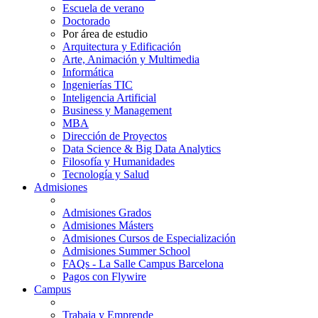
Escuela de verano
Doctorado
Por área de estudio
Arquitectura y Edificación
Arte, Animación y Multimedia
Informática
Ingenierías TIC
Inteligencia Artificial
Business y Management
MBA
Dirección de Proyectos
Data Science & Big Data Analytics
Filosofía y Humanidades
Tecnología y Salud
Admisiones
Admisiones Grados
Admisiones Másters
Admisiones Cursos de Especialización
Admisiones Summer School
FAQs - La Salle Campus Barcelona
Pagos con Flywire
Campus
Trabaja y Emprende