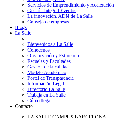
Servicios de Emprendimiento y Aceleración
Gestión Integral Eventos
La innovación, ADN de La Salle
Consejo de empresas
Blogs
La Salle
Bienvenidos a La Salle
Conócenos
Organización y Estructura
Escuelas y Facultades
Gestión de la calidad
Modelo Académico
Portal de Transparencia
Información Legal
Directorio La Salle
Trabaja en La Salle
Cómo llegar
Contacto
LA SALLE CAMPUS BARCELONA