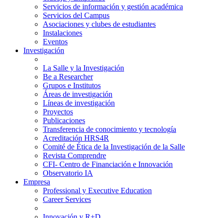
Servicios de información y gestión académica
Servicios del Campus
Asociaciones y clubes de estudiantes
Instalaciones
Eventos
Investigación
La Salle y la Investigación
Be a Researcher
Grupos e Institutos
Áreas de investigación
Líneas de investigación
Proyectos
Publicaciones
Transferencia de conocimiento y tecnología
Acreditación HRS4R
Comité de Ética de la Investigación de la Salle
Revista Comprendre
CFI- Centro de Financiación e Innovación
Observatorio IA
Empresa
Professional y Executive Education
Career Services
Innovación y R+D