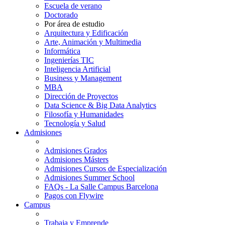
Escuela de verano
Doctorado
Por área de estudio
Arquitectura y Edificación
Arte, Animación y Multimedia
Informática
Ingenierías TIC
Inteligencia Artificial
Business y Management
MBA
Dirección de Proyectos
Data Science & Big Data Analytics
Filosofía y Humanidades
Tecnología y Salud
Admisiones
Admisiones Grados
Admisiones Másters
Admisiones Cursos de Especialización
Admisiones Summer School
FAQs - La Salle Campus Barcelona
Pagos con Flywire
Campus
Trabaja y Emprende