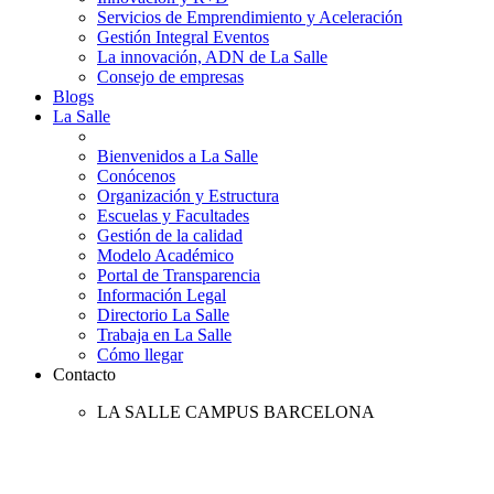
Servicios de Emprendimiento y Aceleración
Gestión Integral Eventos
La innovación, ADN de La Salle
Consejo de empresas
Blogs
La Salle
Bienvenidos a La Salle
Conócenos
Organización y Estructura
Escuelas y Facultades
Gestión de la calidad
Modelo Académico
Portal de Transparencia
Información Legal
Directorio La Salle
Trabaja en La Salle
Cómo llegar
Contacto
LA SALLE CAMPUS BARCELONA