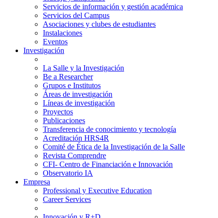
Servicios de información y gestión académica
Servicios del Campus
Asociaciones y clubes de estudiantes
Instalaciones
Eventos
Investigación
La Salle y la Investigación
Be a Researcher
Grupos e Institutos
Áreas de investigación
Líneas de investigación
Proyectos
Publicaciones
Transferencia de conocimiento y tecnología
Acreditación HRS4R
Comité de Ética de la Investigación de la Salle
Revista Comprendre
CFI- Centro de Financiación e Innovación
Observatorio IA
Empresa
Professional y Executive Education
Career Services
Innovación y R+D