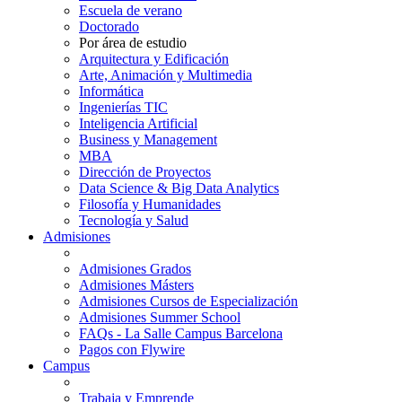
Escuela de verano
Doctorado
Por área de estudio
Arquitectura y Edificación
Arte, Animación y Multimedia
Informática
Ingenierías TIC
Inteligencia Artificial
Business y Management
MBA
Dirección de Proyectos
Data Science & Big Data Analytics
Filosofía y Humanidades
Tecnología y Salud
Admisiones
Admisiones Grados
Admisiones Másters
Admisiones Cursos de Especialización
Admisiones Summer School
FAQs - La Salle Campus Barcelona
Pagos con Flywire
Campus
Trabaja y Emprende