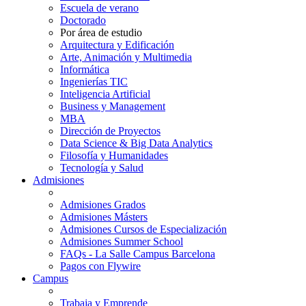
Escuela de verano
Doctorado
Por área de estudio
Arquitectura y Edificación
Arte, Animación y Multimedia
Informática
Ingenierías TIC
Inteligencia Artificial
Business y Management
MBA
Dirección de Proyectos
Data Science & Big Data Analytics
Filosofía y Humanidades
Tecnología y Salud
Admisiones
Admisiones Grados
Admisiones Másters
Admisiones Cursos de Especialización
Admisiones Summer School
FAQs - La Salle Campus Barcelona
Pagos con Flywire
Campus
Trabaja y Emprende