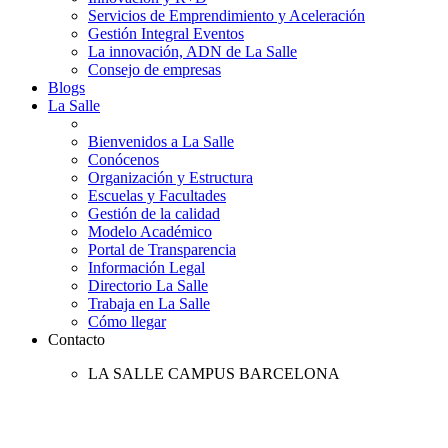
Servicios de Emprendimiento y Aceleración
Gestión Integral Eventos
La innovación, ADN de La Salle
Consejo de empresas
Blogs
La Salle
Bienvenidos a La Salle
Conócenos
Organización y Estructura
Escuelas y Facultades
Gestión de la calidad
Modelo Académico
Portal de Transparencia
Información Legal
Directorio La Salle
Trabaja en La Salle
Cómo llegar
Contacto
LA SALLE CAMPUS BARCELONA