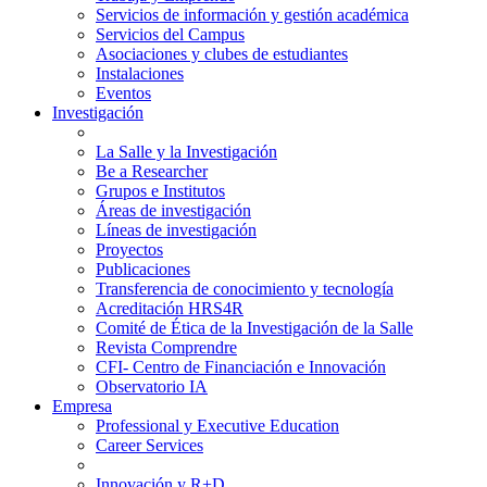
Servicios de información y gestión académica
Servicios del Campus
Asociaciones y clubes de estudiantes
Instalaciones
Eventos
Investigación
La Salle y la Investigación
Be a Researcher
Grupos e Institutos
Áreas de investigación
Líneas de investigación
Proyectos
Publicaciones
Transferencia de conocimiento y tecnología
Acreditación HRS4R
Comité de Ética de la Investigación de la Salle
Revista Comprendre
CFI- Centro de Financiación e Innovación
Observatorio IA
Empresa
Professional y Executive Education
Career Services
Innovación y R+D