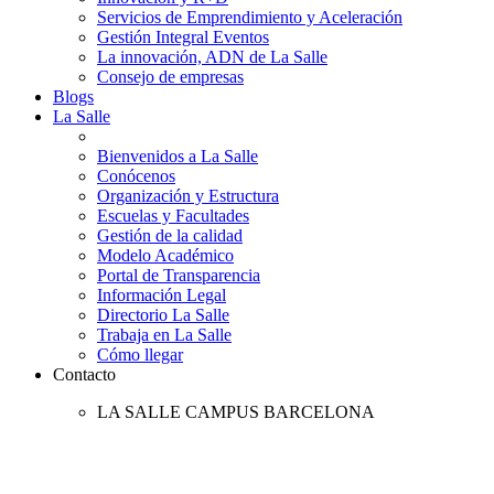
Servicios de Emprendimiento y Aceleración
Gestión Integral Eventos
La innovación, ADN de La Salle
Consejo de empresas
Blogs
La Salle
Bienvenidos a La Salle
Conócenos
Organización y Estructura
Escuelas y Facultades
Gestión de la calidad
Modelo Académico
Portal de Transparencia
Información Legal
Directorio La Salle
Trabaja en La Salle
Cómo llegar
Contacto
LA SALLE CAMPUS BARCELONA