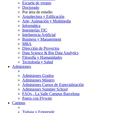
Escuela de verano
Doctorado
Por área de estudio
Arquitectura y Edificación
Arte, Animación y Multimedia
Informática
Ingenierías TIC
Inteligencia Artificial
Business y Management
MBA
Dirección de Proyectos
Data Science & Big Data Analytics
Filosofía y Humanidades
Tecnología y Salud
Admisiones
Admisiones Grados
Admisiones Másters
Admisiones Cursos de Especialización
Admisiones Summer School
FAQs - La Salle Campus Barcelona
Pagos con Flywire
Campus
Trabaja y Emprende