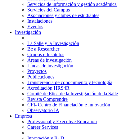
Servicios de información y gestión académica
Servicios del Campus
Asociaciones y clubes de estudiantes
Instalaciones
Eventos
Investigación
La Salle y la Investigación
Be a Researcher
Grupos e Institutos
Áreas de investigación
Líneas de investigación
Proyectos
Publicaciones
Transferencia de conocimiento y tecnología
Acreditación HRS4R
Comité de Ética de la Investigación de la Salle
Revista Comprendre
CFI- Centro de Financiación e Innovación
Observatorio IA
Empresa
Professional y Executive Education
Career Services
Innovación y R+D