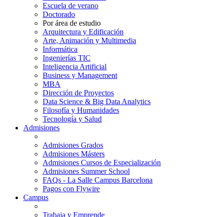
Escuela de verano
Doctorado
Por área de estudio
Arquitectura y Edificación
Arte, Animación y Multimedia
Informática
Ingenierías TIC
Inteligencia Artificial
Business y Management
MBA
Dirección de Proyectos
Data Science & Big Data Analytics
Filosofía y Humanidades
Tecnología y Salud
Admisiones
Admisiones Grados
Admisiones Másters
Admisiones Cursos de Especialización
Admisiones Summer School
FAQs - La Salle Campus Barcelona
Pagos con Flywire
Campus
Trabaja y Emprende