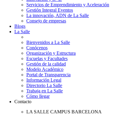
Servicios de Emprendimiento y Aceleración
Gestión Integral Eventos
La innovación, ADN de La Salle
Consejo de empresas
Blogs
La Salle
Bienvenidos a La Salle
Conócenos
Organización y Estructura
Escuelas y Facultades
Gestión de la calidad
Modelo Académico
Portal de Transparencia
Información Legal
Directorio La Salle
Trabaja en La Salle
Cómo llegar
Contacto
LA SALLE CAMPUS BARCELONA