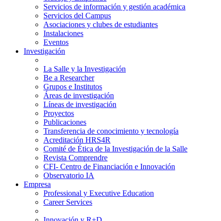
Servicios de información y gestión académica
Servicios del Campus
Asociaciones y clubes de estudiantes
Instalaciones
Eventos
Investigación
La Salle y la Investigación
Be a Researcher
Grupos e Institutos
Áreas de investigación
Líneas de investigación
Proyectos
Publicaciones
Transferencia de conocimiento y tecnología
Acreditación HRS4R
Comité de Ética de la Investigación de la Salle
Revista Comprendre
CFI- Centro de Financiación e Innovación
Observatorio IA
Empresa
Professional y Executive Education
Career Services
Innovación y R+D