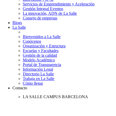
Servicios de Emprendimiento y Aceleración
Gestión Integral Eventos
La innovación, ADN de La Salle
Consejo de empresas
Blogs
La Salle
Bienvenidos a La Salle
Conócenos
Organización y Estructura
Escuelas y Facultades
Gestión de la calidad
Modelo Académico
Portal de Transparencia
Información Legal
Directorio La Salle
Trabaja en La Salle
Cómo llegar
Contacto
LA SALLE CAMPUS BARCELONA