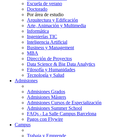
Escuela de verano
Doctorado
Por área de estudio
Arquitectura y Edificación
Arte, Animación y Multimedia
Informática
Ingenierías TIC
Inteligencia Artificial
Business y Management
MBA
Dirección de Proyectos
Data Science & Big Data Analytics
Filosofía y Humanidades
Tecnología y Salud
Admisiones
Admisiones Grados
Admisiones Másters
Admisiones Cursos de Especialización
Admisiones Summer School
FAQs - La Salle Campus Barcelona
Pagos con Flywire
Campus
Trabaja y Emprende