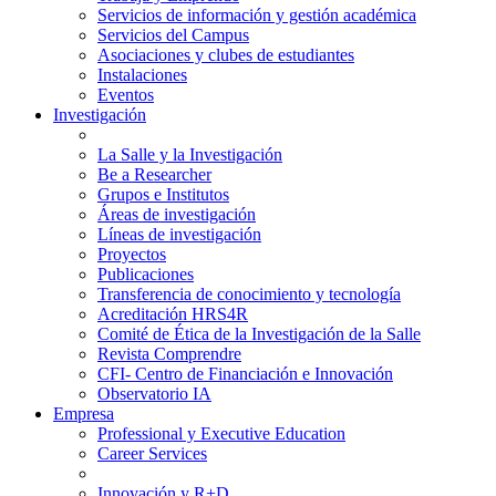
Servicios de información y gestión académica
Servicios del Campus
Asociaciones y clubes de estudiantes
Instalaciones
Eventos
Investigación
La Salle y la Investigación
Be a Researcher
Grupos e Institutos
Áreas de investigación
Líneas de investigación
Proyectos
Publicaciones
Transferencia de conocimiento y tecnología
Acreditación HRS4R
Comité de Ética de la Investigación de la Salle
Revista Comprendre
CFI- Centro de Financiación e Innovación
Observatorio IA
Empresa
Professional y Executive Education
Career Services
Innovación y R+D