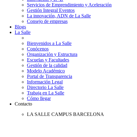
Servicios de Emprendimiento y Aceleración
Gestión Integral Eventos
La innovación, ADN de La Salle
Consejo de empresas
Blogs
La Salle
Bienvenidos a La Salle
Conócenos
Organización y Estructura
Escuelas y Facultades
Gestión de la calidad
Modelo Académico
Portal de Transparencia
Información Legal
Directorio La Salle
Trabaja en La Salle
Cómo llegar
Contacto
LA SALLE CAMPUS BARCELONA