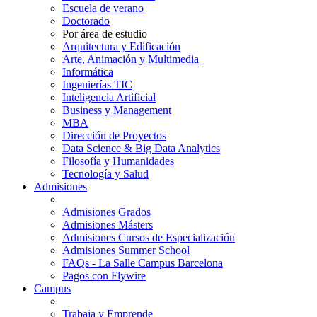
Escuela de verano
Doctorado
Por área de estudio
Arquitectura y Edificación
Arte, Animación y Multimedia
Informática
Ingenierías TIC
Inteligencia Artificial
Business y Management
MBA
Dirección de Proyectos
Data Science & Big Data Analytics
Filosofía y Humanidades
Tecnología y Salud
Admisiones
Admisiones Grados
Admisiones Másters
Admisiones Cursos de Especialización
Admisiones Summer School
FAQs - La Salle Campus Barcelona
Pagos con Flywire
Campus
Trabaja y Emprende