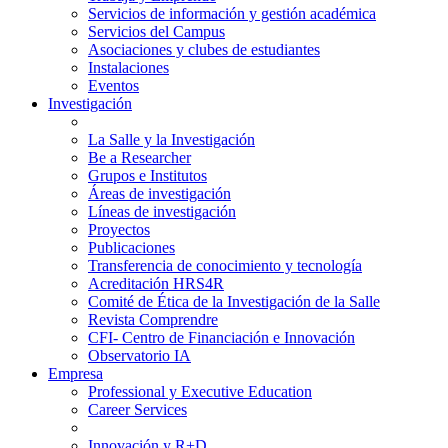
Servicios de información y gestión académica
Servicios del Campus
Asociaciones y clubes de estudiantes
Instalaciones
Eventos
Investigación
La Salle y la Investigación
Be a Researcher
Grupos e Institutos
Áreas de investigación
Líneas de investigación
Proyectos
Publicaciones
Transferencia de conocimiento y tecnología
Acreditación HRS4R
Comité de Ética de la Investigación de la Salle
Revista Comprendre
CFI- Centro de Financiación e Innovación
Observatorio IA
Empresa
Professional y Executive Education
Career Services
Innovación y R+D