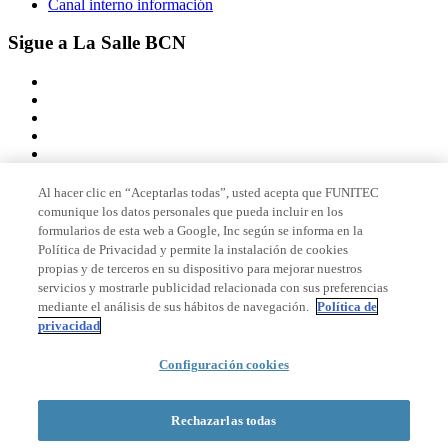
Canal interno información
Sigue a La Salle BCN
Al hacer clic en “Aceptarlas todas”, usted acepta que FUNITEC
comunique los datos personales que pueda incluir en los
Miembro de
formularios de esta web a Google, Inc según se informa en la
Política de Privacidad y permite la instalación de cookies
propias y de terceros en su dispositivo para mejorar nuestros
servicios y mostrarle publicidad relacionada con sus preferencias
Acreditaciones
mediante el análisis de sus hábitos de navegación.
Política de
privacidad
Configuración cookies
© 2026 La Salle Campus Barcelona - URL |
Aviso legal
|
Política de
privacidad
|
Política de cookies
Rechazarlas todas
Formulario de búsqueda