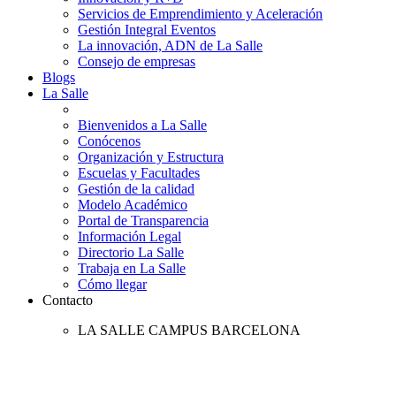
Servicios de Emprendimiento y Aceleración
Gestión Integral Eventos
La innovación, ADN de La Salle
Consejo de empresas
Blogs
La Salle
Bienvenidos a La Salle
Conócenos
Organización y Estructura
Escuelas y Facultades
Gestión de la calidad
Modelo Académico
Portal de Transparencia
Información Legal
Directorio La Salle
Trabaja en La Salle
Cómo llegar
Contacto
LA SALLE CAMPUS BARCELONA