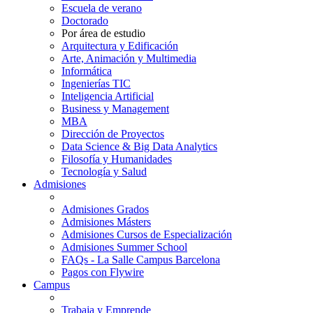
Escuela de verano
Doctorado
Por área de estudio
Arquitectura y Edificación
Arte, Animación y Multimedia
Informática
Ingenierías TIC
Inteligencia Artificial
Business y Management
MBA
Dirección de Proyectos
Data Science & Big Data Analytics
Filosofía y Humanidades
Tecnología y Salud
Admisiones
Admisiones Grados
Admisiones Másters
Admisiones Cursos de Especialización
Admisiones Summer School
FAQs - La Salle Campus Barcelona
Pagos con Flywire
Campus
Trabaja y Emprende