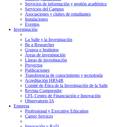
Servicios de información y gestión académica
Servicios del Campus
Asociaciones y clubes de estudiantes
Instalaciones
Eventos
Investigación
La Salle y la Investigación
Be a Researcher
Grupos e Institutos
Áreas de investigación
Líneas de investigación
Proyectos
Publicaciones
Transferencia de conocimiento y tecnología
Acreditación HRS4R
Comité de Ética de la Investigación de la Salle
Revista Comprendre
CFI- Centro de Financiación e Innovación
Observatorio IA
Empresa
Professional y Executive Education
Career Services
Innovación y R+D