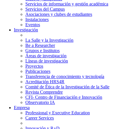
Servicios de información y gestión académica
Servicios del Campus
Asociaciones y clubes de estudiantes
Instalaciones
Eventos
Investigación
La Salle y la Investigación
Be a Researcher
Grupos e Institutos
Áreas de investigación
Líneas de investigación
Proyectos
Publicaciones
Transferencia de conocimiento y tecnología
Acreditación HRS4R
Comité de Ética de la Investigación de la Salle
Revista Comprendre
CFI- Centro de Financiación e Innovación
Observatorio IA
Empresa
Professional y Executive Education
Career Services
Innovación y R+D