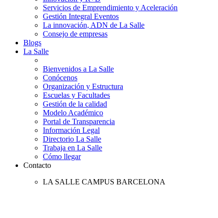
Servicios de Emprendimiento y Aceleración
Gestión Integral Eventos
La innovación, ADN de La Salle
Consejo de empresas
Blogs
La Salle
Bienvenidos a La Salle
Conócenos
Organización y Estructura
Escuelas y Facultades
Gestión de la calidad
Modelo Académico
Portal de Transparencia
Información Legal
Directorio La Salle
Trabaja en La Salle
Cómo llegar
Contacto
LA SALLE CAMPUS BARCELONA