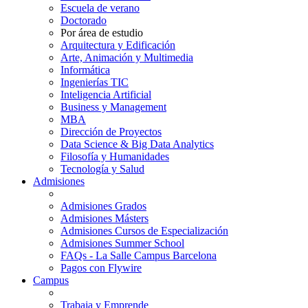
Escuela de verano
Doctorado
Por área de estudio
Arquitectura y Edificación
Arte, Animación y Multimedia
Informática
Ingenierías TIC
Inteligencia Artificial
Business y Management
MBA
Dirección de Proyectos
Data Science & Big Data Analytics
Filosofía y Humanidades
Tecnología y Salud
Admisiones
Admisiones Grados
Admisiones Másters
Admisiones Cursos de Especialización
Admisiones Summer School
FAQs - La Salle Campus Barcelona
Pagos con Flywire
Campus
Trabaja y Emprende