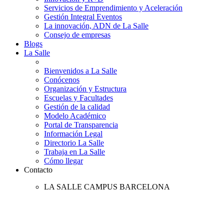
Servicios de Emprendimiento y Aceleración
Gestión Integral Eventos
La innovación, ADN de La Salle
Consejo de empresas
Blogs
La Salle
Bienvenidos a La Salle
Conócenos
Organización y Estructura
Escuelas y Facultades
Gestión de la calidad
Modelo Académico
Portal de Transparencia
Información Legal
Directorio La Salle
Trabaja en La Salle
Cómo llegar
Contacto
LA SALLE CAMPUS BARCELONA