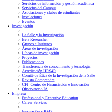
Servicios de información y gestión académica
Servicios del Campus
Asociaciones y clubes de estudiantes
Instalaciones
Eventos
Investigación
La Salle y la Investigación
Be a Researcher
Grupos e Institutos
Áreas de investigación
Líneas de investigación
Proyectos
Publicaciones
Transferencia de conocimiento y tecnología
Acreditación HRS4R
Comité de Ética de la Investigación de la Salle
Revista Comprendre
CFI- Centro de Financiación e Innovación
Observatorio IA
Empresa
Professional y Executive Education
Career Services
Innovación y R+D