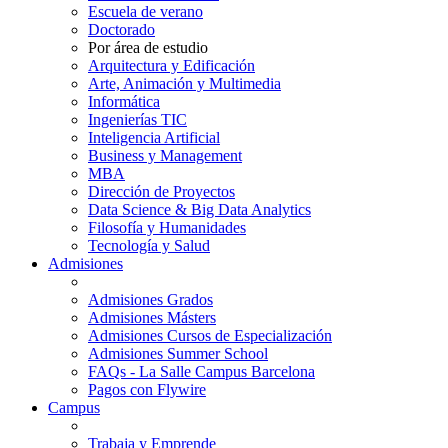
Escuela de verano
Doctorado
Por área de estudio
Arquitectura y Edificación
Arte, Animación y Multimedia
Informática
Ingenierías TIC
Inteligencia Artificial
Business y Management
MBA
Dirección de Proyectos
Data Science & Big Data Analytics
Filosofía y Humanidades
Tecnología y Salud
Admisiones
Admisiones Grados
Admisiones Másters
Admisiones Cursos de Especialización
Admisiones Summer School
FAQs - La Salle Campus Barcelona
Pagos con Flywire
Campus
Trabaja y Emprende