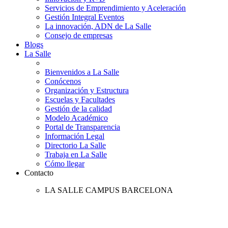
Servicios de Emprendimiento y Aceleración
Gestión Integral Eventos
La innovación, ADN de La Salle
Consejo de empresas
Blogs
La Salle
Bienvenidos a La Salle
Conócenos
Organización y Estructura
Escuelas y Facultades
Gestión de la calidad
Modelo Académico
Portal de Transparencia
Información Legal
Directorio La Salle
Trabaja en La Salle
Cómo llegar
Contacto
LA SALLE CAMPUS BARCELONA