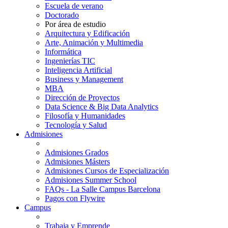
Escuela de verano
Doctorado
Por área de estudio
Arquitectura y Edificación
Arte, Animación y Multimedia
Informática
Ingenierías TIC
Inteligencia Artificial
Business y Management
MBA
Dirección de Proyectos
Data Science & Big Data Analytics
Filosofía y Humanidades
Tecnología y Salud
Admisiones
Admisiones Grados
Admisiones Másters
Admisiones Cursos de Especialización
Admisiones Summer School
FAQs - La Salle Campus Barcelona
Pagos con Flywire
Campus
Trabaja y Emprende