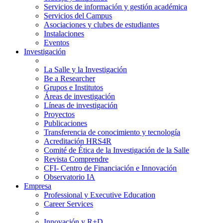
Servicios de información y gestión académica
Servicios del Campus
Asociaciones y clubes de estudiantes
Instalaciones
Eventos
Investigación
La Salle y la Investigación
Be a Researcher
Grupos e Institutos
Áreas de investigación
Líneas de investigación
Proyectos
Publicaciones
Transferencia de conocimiento y tecnología
Acreditación HRS4R
Comité de Ética de la Investigación de la Salle
Revista Comprendre
CFI- Centro de Financiación e Innovación
Observatorio IA
Empresa
Professional y Executive Education
Career Services
Innovación y R+D