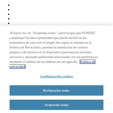
Al hacer clic en “Aceptarlas todas”, usted acepta que FUNITEC
comunique los datos personales que pueda incluir en los
Miembro de
formularios de esta web a Google, Inc según se informa en la
Política de Privacidad y permite la instalación de cookies
propias y de terceros en su dispositivo para mejorar nuestros
servicios y mostrarle publicidad relacionada con sus preferencias
Acreditaciones
mediante el análisis de sus hábitos de navegación.
Política de
privacidad
Configuración cookies
© 2026 La Salle Campus Barcelona - URL |
Aviso legal
|
Política de
privacidad
|
Política de cookies
Rechazarlas todas
Formulario de búsqueda
Aceptarlas todas