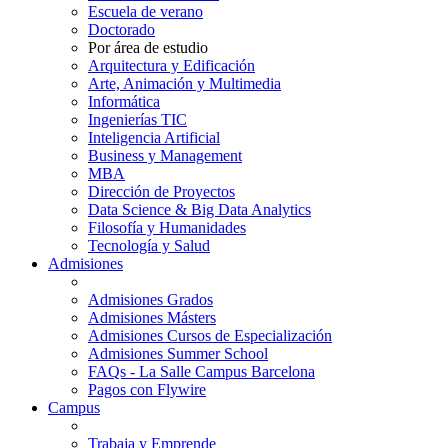
Escuela de verano
Doctorado
Por área de estudio
Arquitectura y Edificación
Arte, Animación y Multimedia
Informática
Ingenierías TIC
Inteligencia Artificial
Business y Management
MBA
Dirección de Proyectos
Data Science & Big Data Analytics
Filosofía y Humanidades
Tecnología y Salud
Admisiones
Admisiones Grados
Admisiones Másters
Admisiones Cursos de Especialización
Admisiones Summer School
FAQs - La Salle Campus Barcelona
Pagos con Flywire
Campus
Trabaja y Emprende