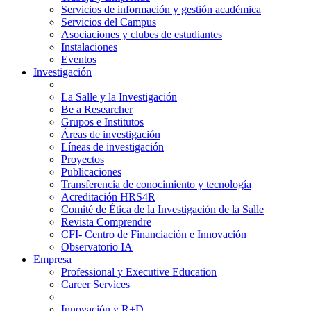
Servicios de información y gestión académica
Servicios del Campus
Asociaciones y clubes de estudiantes
Instalaciones
Eventos
Investigación
La Salle y la Investigación
Be a Researcher
Grupos e Institutos
Áreas de investigación
Líneas de investigación
Proyectos
Publicaciones
Transferencia de conocimiento y tecnología
Acreditación HRS4R
Comité de Ética de la Investigación de la Salle
Revista Comprendre
CFI- Centro de Financiación e Innovación
Observatorio IA
Empresa
Professional y Executive Education
Career Services
Innovación y R+D