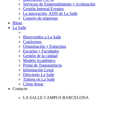
Servicios de Emprendimiento y Aceleración
Gestión Integral Eventos
La innovación, ADN de La Salle
Consejo de empresas
Blogs
La Salle
Bienvenidos a La Salle
Conócenos
Organización y Estructura
Escuelas y Facultades
Gestión de la calidad
Modelo Académico
Portal de Transparencia
Información Legal
Directorio La Salle
Trabaja en La Salle
Cómo llegar
Contacto
LA SALLE CAMPUS BARCELONA