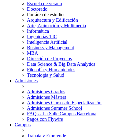
Escuela de verano
Doctorado
Por área de estudio
Arquitectura y Edificación
Arte, Animación y Multimedia
Informática
Ingenierías TIC
Inteligencia Artificial
Business y Management
MBA
Dirección de Proyectos
Data Science & Big Data Analytics
Filosofía y Humanidades
Tecnología y Salud
Admisiones
Admisiones Grados
Admisiones Másters
Admisiones Cursos de Especialización
Admisiones Summer School
FAQs - La Salle Campus Barcelona
Pagos con Flywire
Campus
Trabaja y Emprende