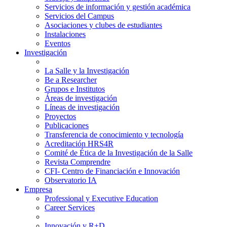
Servicios de información y gestión académica
Servicios del Campus
Asociaciones y clubes de estudiantes
Instalaciones
Eventos
Investigación
La Salle y la Investigación
Be a Researcher
Grupos e Institutos
Áreas de investigación
Líneas de investigación
Proyectos
Publicaciones
Transferencia de conocimiento y tecnología
Acreditación HRS4R
Comité de Ética de la Investigación de la Salle
Revista Comprendre
CFI- Centro de Financiación e Innovación
Observatorio IA
Empresa
Professional y Executive Education
Career Services
Innovación y R+D