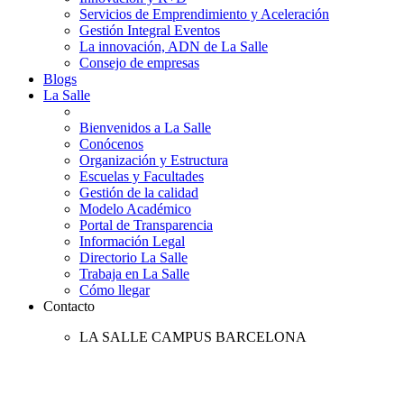
Servicios de Emprendimiento y Aceleración
Gestión Integral Eventos
La innovación, ADN de La Salle
Consejo de empresas
Blogs
La Salle
Bienvenidos a La Salle
Conócenos
Organización y Estructura
Escuelas y Facultades
Gestión de la calidad
Modelo Académico
Portal de Transparencia
Información Legal
Directorio La Salle
Trabaja en La Salle
Cómo llegar
Contacto
LA SALLE CAMPUS BARCELONA