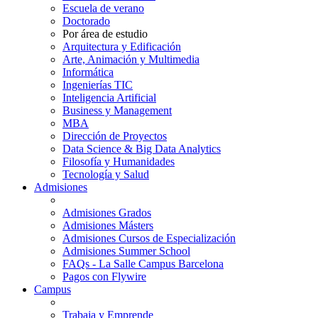
Escuela de verano
Doctorado
Por área de estudio
Arquitectura y Edificación
Arte, Animación y Multimedia
Informática
Ingenierías TIC
Inteligencia Artificial
Business y Management
MBA
Dirección de Proyectos
Data Science & Big Data Analytics
Filosofía y Humanidades
Tecnología y Salud
Admisiones
Admisiones Grados
Admisiones Másters
Admisiones Cursos de Especialización
Admisiones Summer School
FAQs - La Salle Campus Barcelona
Pagos con Flywire
Campus
Trabaja y Emprende