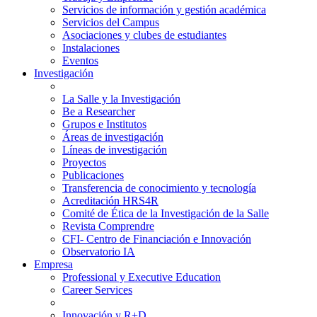
Servicios de información y gestión académica
Servicios del Campus
Asociaciones y clubes de estudiantes
Instalaciones
Eventos
Investigación
La Salle y la Investigación
Be a Researcher
Grupos e Institutos
Áreas de investigación
Líneas de investigación
Proyectos
Publicaciones
Transferencia de conocimiento y tecnología
Acreditación HRS4R
Comité de Ética de la Investigación de la Salle
Revista Comprendre
CFI- Centro de Financiación e Innovación
Observatorio IA
Empresa
Professional y Executive Education
Career Services
Innovación y R+D