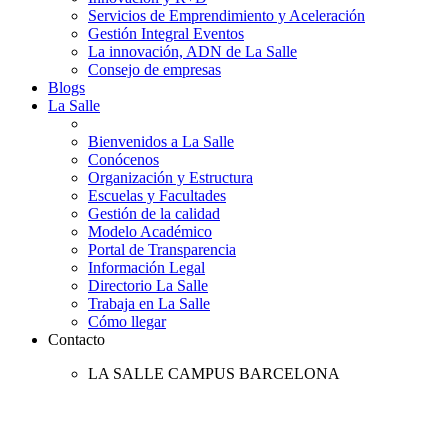
Servicios de Emprendimiento y Aceleración
Gestión Integral Eventos
La innovación, ADN de La Salle
Consejo de empresas
Blogs
La Salle
Bienvenidos a La Salle
Conócenos
Organización y Estructura
Escuelas y Facultades
Gestión de la calidad
Modelo Académico
Portal de Transparencia
Información Legal
Directorio La Salle
Trabaja en La Salle
Cómo llegar
Contacto
LA SALLE CAMPUS BARCELONA