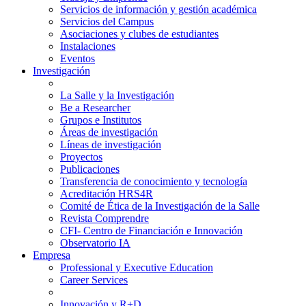
Servicios de información y gestión académica
Servicios del Campus
Asociaciones y clubes de estudiantes
Instalaciones
Eventos
Investigación
La Salle y la Investigación
Be a Researcher
Grupos e Institutos
Áreas de investigación
Líneas de investigación
Proyectos
Publicaciones
Transferencia de conocimiento y tecnología
Acreditación HRS4R
Comité de Ética de la Investigación de la Salle
Revista Comprendre
CFI- Centro de Financiación e Innovación
Observatorio IA
Empresa
Professional y Executive Education
Career Services
Innovación y R+D