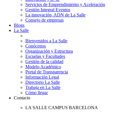
Servicios de Emprendimiento y Aceleración
Gestión Integral Eventos
La innovación, ADN de La Salle
Consejo de empresas
Blogs
La Salle
Bienvenidos a La Salle
Conócenos
Organización y Estructura
Escuelas y Facultades
Gestión de la calidad
Modelo Académico
Portal de Transparencia
Información Legal
Directorio La Salle
Trabaja en La Salle
Cómo llegar
Contacto
LA SALLE CAMPUS BARCELONA