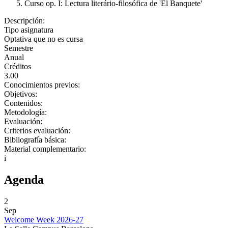
Curso op. I: Lectura literário-filosófica de 'El Banquete'
Descripción:
Tipo asignatura
Optativa que no es cursa
Semestre
Anual
Créditos
3.00
Conocimientos previos:
Objetivos:
Contenidos:
Metodología:
Evaluación:
Criterios evaluación:
Bibliografía básica:
Material complementario:
i
Agenda
2
Sep
Welcome Week 2026-27