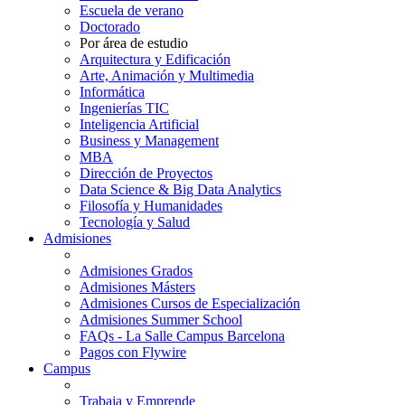
Escuela de verano
Doctorado
Por área de estudio
Arquitectura y Edificación
Arte, Animación y Multimedia
Informática
Ingenierías TIC
Inteligencia Artificial
Business y Management
MBA
Dirección de Proyectos
Data Science & Big Data Analytics
Filosofía y Humanidades
Tecnología y Salud
Admisiones
Admisiones Grados
Admisiones Másters
Admisiones Cursos de Especialización
Admisiones Summer School
FAQs - La Salle Campus Barcelona
Pagos con Flywire
Campus
Trabaja y Emprende