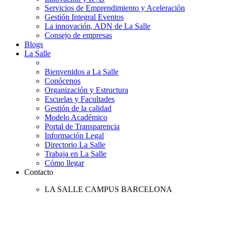
Servicios de Emprendimiento y Aceleración
Gestión Integral Eventos
La innovación, ADN de La Salle
Consejo de empresas
Blogs
La Salle
Bienvenidos a La Salle
Conócenos
Organización y Estructura
Escuelas y Facultades
Gestión de la calidad
Modelo Académico
Portal de Transparencia
Información Legal
Directorio La Salle
Trabaja en La Salle
Cómo llegar
Contacto
LA SALLE CAMPUS BARCELONA