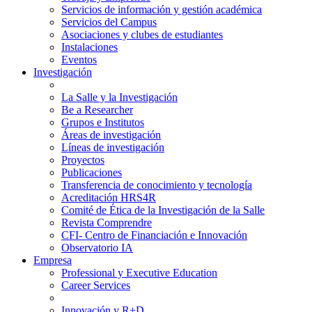
Servicios de información y gestión académica
Servicios del Campus
Asociaciones y clubes de estudiantes
Instalaciones
Eventos
Investigación
La Salle y la Investigación
Be a Researcher
Grupos e Institutos
Áreas de investigación
Líneas de investigación
Proyectos
Publicaciones
Transferencia de conocimiento y tecnología
Acreditación HRS4R
Comité de Ética de la Investigación de la Salle
Revista Comprendre
CFI- Centro de Financiación e Innovación
Observatorio IA
Empresa
Professional y Executive Education
Career Services
Innovación y R+D