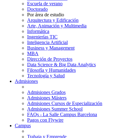
Escuela de verano
Doctorado
Por área de estudio
Arquitectura y Edificación
Arte, Animación y Multimedia
Informática
Ingenierías TIC
Inteligencia Artificial
Business y Management
MBA
Dirección de Proyectos
Data Science & Big Data Analytics
Filosofía y Humanidades
Tecnología y Salud
Admisiones
Admisiones Grados
Admisiones Másters
Admisiones Cursos de Especialización
Admisiones Summer School
FAQs - La Salle Campus Barcelona
Pagos con Flywire
Campus
Trabaja y Emprende