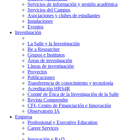
Servicios de información y gestión académica
Servicios del Campus
Asociaciones y clubes de estudiantes
Instalaciones
Eventos
Investigación
La Salle y la Investigación
Be a Researcher
Grupos e Institutos
Áreas de investigación
Líneas de investigación
Proyectos
Publicaciones
Transferencia de conocimiento y tecnología
Acreditación HRS4R
Comité de Ética de la Investigación de la Salle
Revista Comprendre
CFI- Centro de Financiación e Innovación
Observatorio IA
Empresa
Professional y Executive Education
Career Services
Innovación y R+D