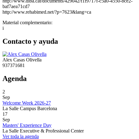
http://www.diba.cat/documents/429042/f1f9717f-c5a0-4550-bce2-
baf7aea71cd7
http://www.rehabimed.net/?p=7623&lang=ca
Material complementario:
i
Contacto y ayuda
Alex Casas Olivella
937371681
Agenda
2
Sep
Welcome Week 2026-27
La Salle Campus Barcelona
17
Sep
Masters' Experience Day
La Salle Executive & Professional Center
Ver toda la agenda