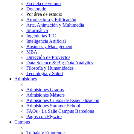
Escuela de verano
Doctorado
Por área de estudio
Arquitectura y Edificación
Arte, Animación y Multimedia
Informática
Ingenierías TIC
Inteligencia Artificial
Business y Management
MBA
Dirección de Proyectos
Data Science & Big Data Analytics
Filosofía y Humanidades
Tecnología y Salud
Admisiones
Admisiones Grados
Admisiones Másters
Admisiones Cursos de Especialización
Admisiones Summer School
FAQs - La Salle Campus Barcelona
Pagos con Flywire
Campus
Trabaja y Emprende