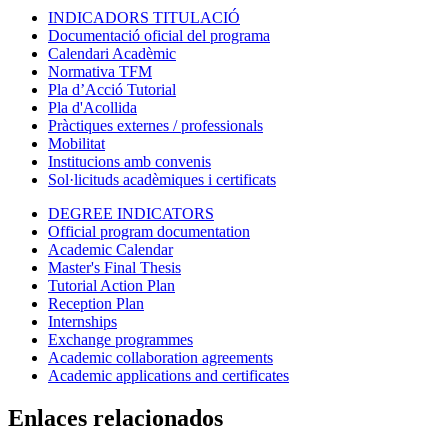
INDICADORS TITULACIÓ
Documentació oficial del programa
Calendari Acadèmic
Normativa TFM
Pla d’Acció Tutorial
Pla d'Acollida
Pràctiques externes / professionals
Mobilitat
Institucions amb convenis
Sol·licituds acadèmiques i certificats
DEGREE INDICATORS
Official program documentation
Academic Calendar
Master's Final Thesis
Tutorial Action Plan
Reception Plan
Internships
Exchange programmes
Academic collaboration agreements
Academic applications and certificates
Enlaces relacionados