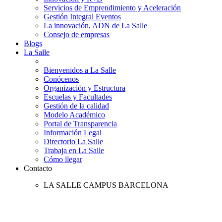
Servicios de Emprendimiento y Aceleración
Gestión Integral Eventos
La innovación, ADN de La Salle
Consejo de empresas
Blogs
La Salle
Bienvenidos a La Salle
Conócenos
Organización y Estructura
Escuelas y Facultades
Gestión de la calidad
Modelo Académico
Portal de Transparencia
Información Legal
Directorio La Salle
Trabaja en La Salle
Cómo llegar
Contacto
LA SALLE CAMPUS BARCELONA