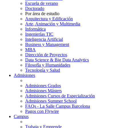
Escuela de verano
Doctorado
Por área de estudio
Arquitectura y Edificación
Arte, Animación y Multimedia
Informática
Ingenierías TIC
Inteligencia Artificial
Business y Management
MBA
Dirección de Proyectos
Data Science & Big Data Analytics
Filosofía y Humanidades
Tecnología y Salud
Admisiones
Admisiones Grados
Admisiones Másters
Admisiones Cursos de Especialización
Admisiones Summer School
FAQs - La Salle Campus Barcelona
Pagos con Flywire
Campus
Trabaja y Emprende