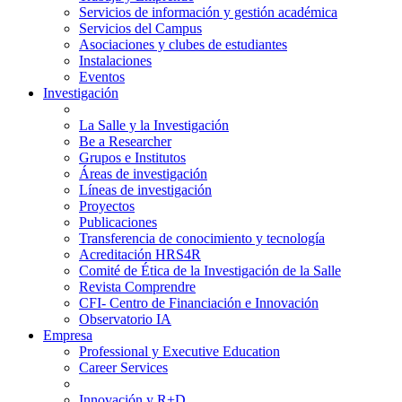
Servicios de información y gestión académica
Servicios del Campus
Asociaciones y clubes de estudiantes
Instalaciones
Eventos
Investigación
La Salle y la Investigación
Be a Researcher
Grupos e Institutos
Áreas de investigación
Líneas de investigación
Proyectos
Publicaciones
Transferencia de conocimiento y tecnología
Acreditación HRS4R
Comité de Ética de la Investigación de la Salle
Revista Comprendre
CFI- Centro de Financiación e Innovación
Observatorio IA
Empresa
Professional y Executive Education
Career Services
Innovación y R+D