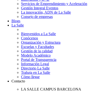
Servicios de Emprendimiento y Aceleración
Gestión Integral Eventos
La innovación, ADN de La Salle
Consejo de empresas
Blogs
La Salle
Bienvenidos a La Salle
Conócenos
Organización y Estructura
Escuelas y Facultades
Gestión de la calidad
Modelo Académico
Portal de Transparencia
Información Legal
Directorio La Salle
Trabaja en La Salle
Cómo llegar
Contacto
LA SALLE CAMPUS BARCELONA