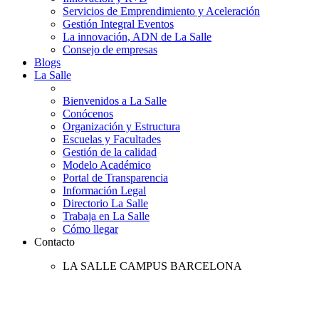
Servicios de Emprendimiento y Aceleración
Gestión Integral Eventos
La innovación, ADN de La Salle
Consejo de empresas
Blogs
La Salle
Bienvenidos a La Salle
Conócenos
Organización y Estructura
Escuelas y Facultades
Gestión de la calidad
Modelo Académico
Portal de Transparencia
Información Legal
Directorio La Salle
Trabaja en La Salle
Cómo llegar
Contacto
LA SALLE CAMPUS BARCELONA