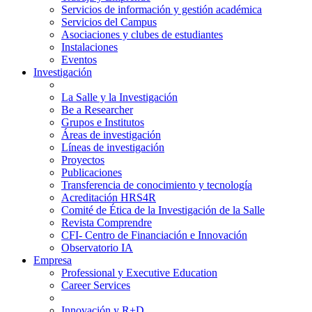
Servicios de información y gestión académica
Servicios del Campus
Asociaciones y clubes de estudiantes
Instalaciones
Eventos
Investigación
La Salle y la Investigación
Be a Researcher
Grupos e Institutos
Áreas de investigación
Líneas de investigación
Proyectos
Publicaciones
Transferencia de conocimiento y tecnología
Acreditación HRS4R
Comité de Ética de la Investigación de la Salle
Revista Comprendre
CFI- Centro de Financiación e Innovación
Observatorio IA
Empresa
Professional y Executive Education
Career Services
Innovación y R+D