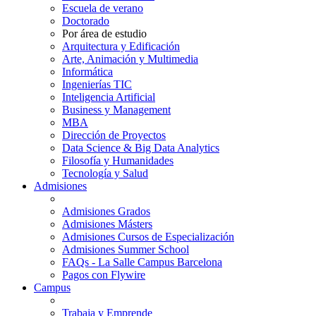
Escuela de verano
Doctorado
Por área de estudio
Arquitectura y Edificación
Arte, Animación y Multimedia
Informática
Ingenierías TIC
Inteligencia Artificial
Business y Management
MBA
Dirección de Proyectos
Data Science & Big Data Analytics
Filosofía y Humanidades
Tecnología y Salud
Admisiones
Admisiones Grados
Admisiones Másters
Admisiones Cursos de Especialización
Admisiones Summer School
FAQs - La Salle Campus Barcelona
Pagos con Flywire
Campus
Trabaja y Emprende