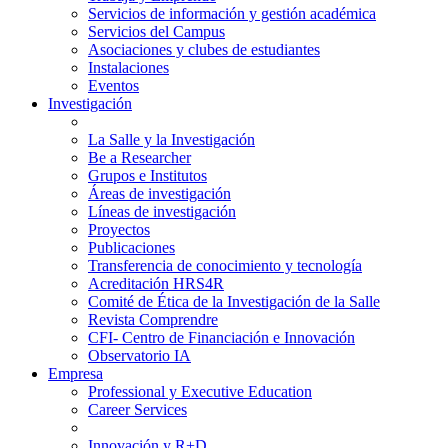
Servicios de información y gestión académica
Servicios del Campus
Asociaciones y clubes de estudiantes
Instalaciones
Eventos
Investigación
La Salle y la Investigación
Be a Researcher
Grupos e Institutos
Áreas de investigación
Líneas de investigación
Proyectos
Publicaciones
Transferencia de conocimiento y tecnología
Acreditación HRS4R
Comité de Ética de la Investigación de la Salle
Revista Comprendre
CFI- Centro de Financiación e Innovación
Observatorio IA
Empresa
Professional y Executive Education
Career Services
Innovación y R+D