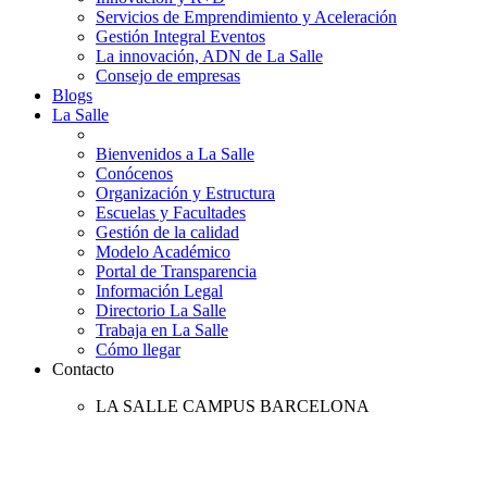
Servicios de Emprendimiento y Aceleración
Gestión Integral Eventos
La innovación, ADN de La Salle
Consejo de empresas
Blogs
La Salle
Bienvenidos a La Salle
Conócenos
Organización y Estructura
Escuelas y Facultades
Gestión de la calidad
Modelo Académico
Portal de Transparencia
Información Legal
Directorio La Salle
Trabaja en La Salle
Cómo llegar
Contacto
LA SALLE CAMPUS BARCELONA