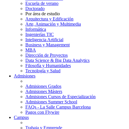
Escuela de verano
Doctorado
Por área de estudio
Arquitectura y Edificación
Arte, Animación y Multimedia
Informática
Ingenierías TIC
Inteligencia Artificial
Business y Management
MBA
Dirección de Proyectos
Data Science & Big Data Analytics
Filosofía y Humanidades
Tecnología y Salud
Admisiones
Admisiones Grados
Admisiones Másters
Admisiones Cursos de Especialización
Admisiones Summer School
FAQs - La Salle Campus Barcelona
Pagos con Flywire
Campus
Trabaja y Emprende