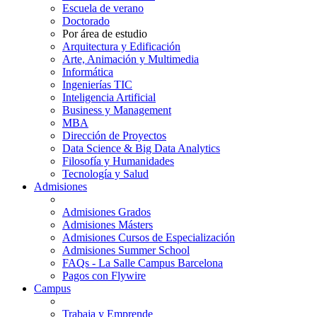
Escuela de verano
Doctorado
Por área de estudio
Arquitectura y Edificación
Arte, Animación y Multimedia
Informática
Ingenierías TIC
Inteligencia Artificial
Business y Management
MBA
Dirección de Proyectos
Data Science & Big Data Analytics
Filosofía y Humanidades
Tecnología y Salud
Admisiones
Admisiones Grados
Admisiones Másters
Admisiones Cursos de Especialización
Admisiones Summer School
FAQs - La Salle Campus Barcelona
Pagos con Flywire
Campus
Trabaja y Emprende