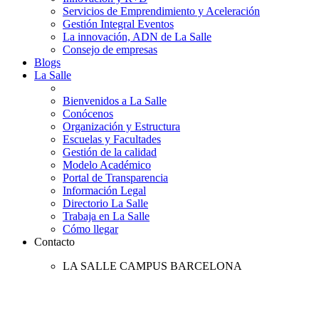
Servicios de Emprendimiento y Aceleración
Gestión Integral Eventos
La innovación, ADN de La Salle
Consejo de empresas
Blogs
La Salle
Bienvenidos a La Salle
Conócenos
Organización y Estructura
Escuelas y Facultades
Gestión de la calidad
Modelo Académico
Portal de Transparencia
Información Legal
Directorio La Salle
Trabaja en La Salle
Cómo llegar
Contacto
LA SALLE CAMPUS BARCELONA