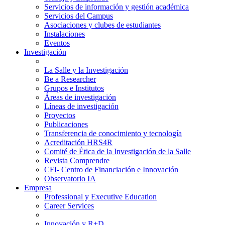
Servicios de información y gestión académica
Servicios del Campus
Asociaciones y clubes de estudiantes
Instalaciones
Eventos
Investigación
La Salle y la Investigación
Be a Researcher
Grupos e Institutos
Áreas de investigación
Líneas de investigación
Proyectos
Publicaciones
Transferencia de conocimiento y tecnología
Acreditación HRS4R
Comité de Ética de la Investigación de la Salle
Revista Comprendre
CFI- Centro de Financiación e Innovación
Observatorio IA
Empresa
Professional y Executive Education
Career Services
Innovación y R+D