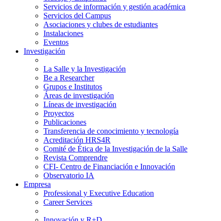
Servicios de información y gestión académica
Servicios del Campus
Asociaciones y clubes de estudiantes
Instalaciones
Eventos
Investigación
La Salle y la Investigación
Be a Researcher
Grupos e Institutos
Áreas de investigación
Líneas de investigación
Proyectos
Publicaciones
Transferencia de conocimiento y tecnología
Acreditación HRS4R
Comité de Ética de la Investigación de la Salle
Revista Comprendre
CFI- Centro de Financiación e Innovación
Observatorio IA
Empresa
Professional y Executive Education
Career Services
Innovación y R+D