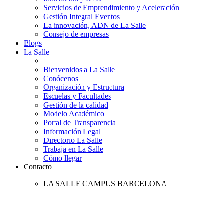
Servicios de Emprendimiento y Aceleración
Gestión Integral Eventos
La innovación, ADN de La Salle
Consejo de empresas
Blogs
La Salle
Bienvenidos a La Salle
Conócenos
Organización y Estructura
Escuelas y Facultades
Gestión de la calidad
Modelo Académico
Portal de Transparencia
Información Legal
Directorio La Salle
Trabaja en La Salle
Cómo llegar
Contacto
LA SALLE CAMPUS BARCELONA