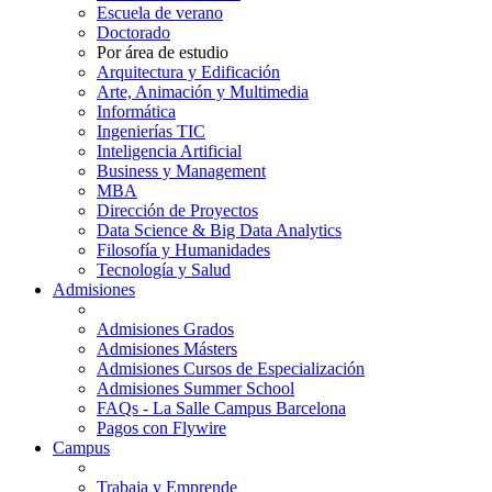
Escuela de verano
Doctorado
Por área de estudio
Arquitectura y Edificación
Arte, Animación y Multimedia
Informática
Ingenierías TIC
Inteligencia Artificial
Business y Management
MBA
Dirección de Proyectos
Data Science & Big Data Analytics
Filosofía y Humanidades
Tecnología y Salud
Admisiones
Admisiones Grados
Admisiones Másters
Admisiones Cursos de Especialización
Admisiones Summer School
FAQs - La Salle Campus Barcelona
Pagos con Flywire
Campus
Trabaja y Emprende