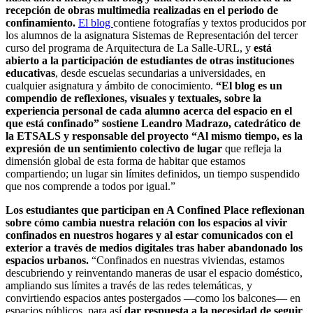
recepción de obras multimedia realizadas en el periodo de
confinamiento.
El blog
contiene fotografías y textos producidos por
los alumnos de la asignatura Sistemas de Representación del tercer
curso del programa de Arquitectura de La Salle-URL, y
está
abierto a la participación de estudiantes de otras instituciones
educativas
, desde escuelas secundarias a universidades, en
cualquier asignatura y ámbito de conocimiento.
“El blog es un
compendio de reflexiones, visuales y textuales, sobre la
experiencia personal de cada alumno acerca del espacio en el
que está confinado” sostiene Leandro Madrazo, catedrático de
la ETSALS y responsable del proyecto
“Al mismo tiempo, es la
expresión de un sentimiento colectivo de lugar
que refleja la
dimensión global de esta forma de habitar que estamos
compartiendo; un lugar sin límites definidos, un tiempo suspendido
que nos comprende a todos por igual.”
Los estudiantes que participan en A Confined Place reflexionan
sobre cómo cambia nuestra relación con los espacios al vivir
confinados en nuestros hogares y al estar comunicados con el
exterior a través de medios digitales tras haber abandonado los
espacios urbanos.
“Confinados en nuestras viviendas, estamos
descubriendo y reinventando maneras de usar el espacio doméstico,
ampliando sus límites a través de las redes telemáticas, y
convirtiendo espacios antes postergados —como los balcones— en
espacios públicos, para así
dar respuesta a la necesidad de seguir