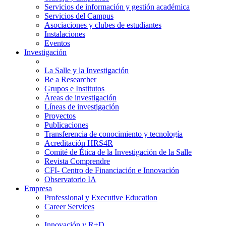
Servicios de información y gestión académica
Servicios del Campus
Asociaciones y clubes de estudiantes
Instalaciones
Eventos
Investigación
La Salle y la Investigación
Be a Researcher
Grupos e Institutos
Áreas de investigación
Líneas de investigación
Proyectos
Publicaciones
Transferencia de conocimiento y tecnología
Acreditación HRS4R
Comité de Ética de la Investigación de la Salle
Revista Comprendre
CFI- Centro de Financiación e Innovación
Observatorio IA
Empresa
Professional y Executive Education
Career Services
Innovación y R+D