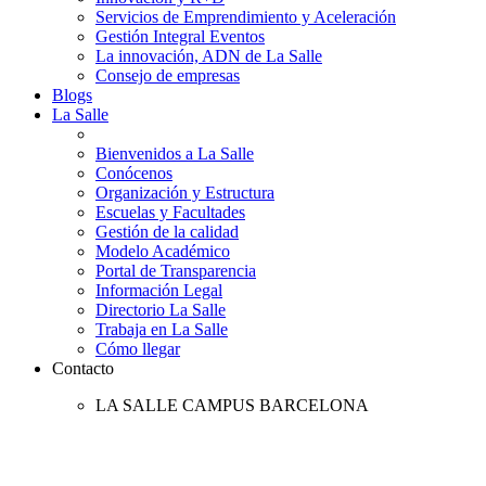
Servicios de Emprendimiento y Aceleración
Gestión Integral Eventos
La innovación, ADN de La Salle
Consejo de empresas
Blogs
La Salle
Bienvenidos a La Salle
Conócenos
Organización y Estructura
Escuelas y Facultades
Gestión de la calidad
Modelo Académico
Portal de Transparencia
Información Legal
Directorio La Salle
Trabaja en La Salle
Cómo llegar
Contacto
LA SALLE CAMPUS BARCELONA