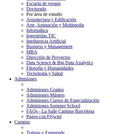
Escuela de verano
Doctorado
Por área de estudio
Arquitectura y Edificación
Arte, Animación y Multimedia
Informática
Ingenierías TIC
Inteligencia Artificial
Business y Management
MBA
Dirección de Proyectos
Data Science & Big Data Analytics
Filosofía y Humanidades
Tecnología y Salud
Admisiones
Admisiones Grados
Admisiones Másters
Admisiones Cursos de Especialización
Admisiones Summer School
FAQs - La Salle Campus Barcelona
Pagos con Flywire
Campus
Trabaja y Emprende